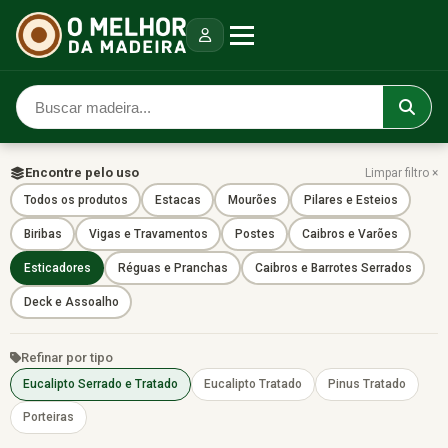
Encontre pelo uso
Limpar filtro ×
Todos os produtos
Estacas
Mourões
Pilares e Esteios
Biribas
Vigas e Travamentos
Postes
Caibros e Varões
Esticadores
Réguas e Pranchas
Caibros e Barrotes Serrados
Deck e Assoalho
Refinar por tipo
Eucalipto Serrado e Tratado
Eucalipto Tratado
Pinus Tratado
Porteiras