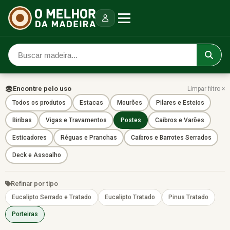
Encontre pelo uso
Limpar filtro ×
Todos os produtos
Estacas
Mourões
Pilares e Esteios
Biribas
Vigas e Travamentos
Postes
Caibros e Varões
Esticadores
Réguas e Pranchas
Caibros e Barrotes Serrados
Deck e Assoalho
Refinar por tipo
Eucalipto Serrado e Tratado
Eucalipto Tratado
Pinus Tratado
Porteiras