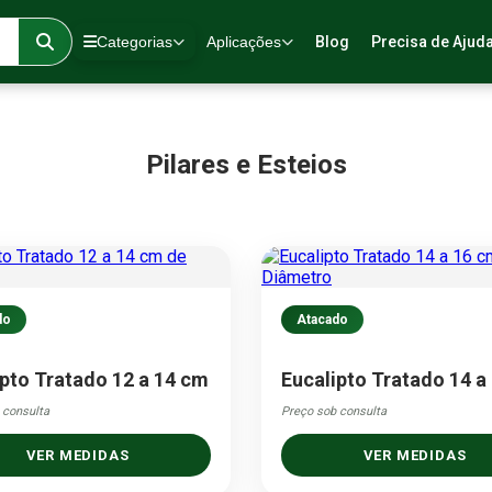
Categorias
Aplicações
Blog
Precisa de Ajud
Pilares e Esteios
do
Atacado
ipto Tratado 12 a 14 cm
Eucalipto Tratado 14 a
 consulta
Preço sob consulta
VER MEDIDAS
VER MEDIDAS