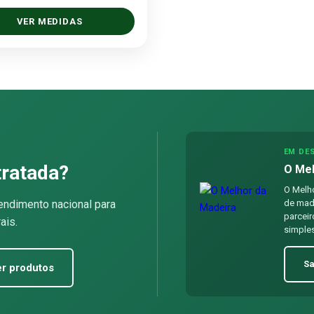
VER MEDIDAS
EM DE
tratada?
O Mel
O Melho
endimento nacional para
de made
parceir
ais.
simples
Sa
r produtos