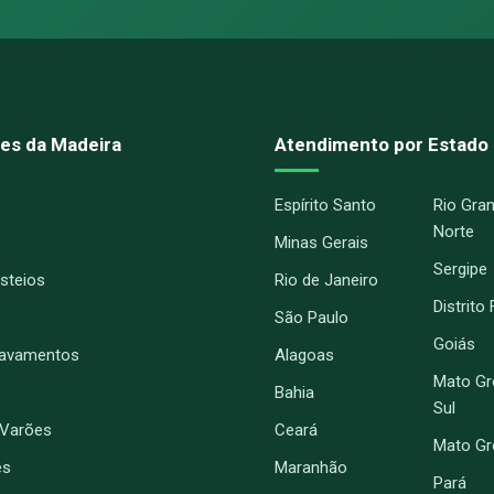
es da Madeira
Atendimento por Estado
Espírito Santo
Rio Gra
Norte
Minas Gerais
Sergipe
Esteios
Rio de Janeiro
Distrito
São Paulo
Goiás
ravamentos
Alagoas
Mato Gr
Bahia
Sul
 Varões
Ceará
Mato G
es
Maranhão
Pará