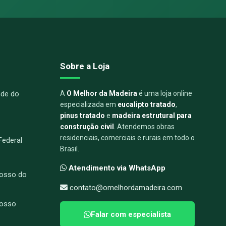
Sobre a Loja
nde do
A
O Melhor da Madeira
é uma loja online
especializada em
eucalipto tratado
,
pinus tratado
e
madeira estrutural para
construção civil
. Atendemos obras
residenciais, comerciais e rurais em todo o
 Federal
Brasil.
Atendimento via WhatsApp
osso do
contato@omelhordamadeira.com
rosso
Falar com especialista