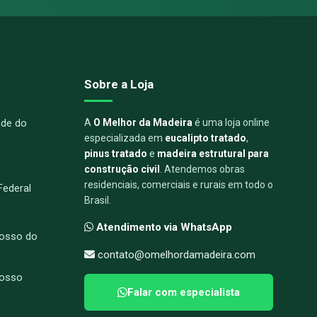
Sobre a Loja
nde do
A
O Melhor da Madeira
é uma loja online
especializada em
eucalipto tratado
,
pinus tratado
e
madeira estrutural para
construção civil
. Atendemos obras
residenciais, comerciais e rurais em todo o
 Federal
Brasil.
Atendimento via WhatsApp
osso do
contato@omelhordamadeira.com
rosso
Falar com especialista