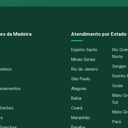
es da Madeira
Atendimento por Estado
Espírito Santo
Rio Gra
Norte
Minas Gerais
Sergipe
Esteios
Rio de Janeiro
Distrito
São Paulo
Goiás
ravamentos
Alagoas
Mato Gr
Bahia
Sul
 Varões
Ceará
Mato G
es
Maranhão
Pará
Pranchas
Paraíba