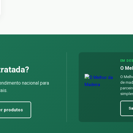
EM DE
tratada?
O Mel
O Melho
endimento nacional para
de made
parceir
ais.
simples
Sa
r produtos