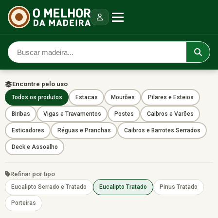
Encontre pelo uso
Todos os produtos
Estacas
Mourões
Pilares e Esteios
Biribas
Vigas e Travamentos
Postes
Caibros e Varões
Esticadores
Réguas e Pranchas
Caibros e Barrotes Serrados
Deck e Assoalho
Refinar por tipo
Eucalipto Serrado e Tratado
Eucalipto Tratado
Pinus Tratado
Porteiras