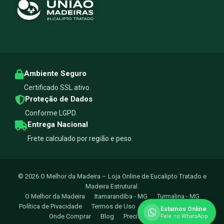
Ambiente Seguro
Certificado SSL ativo.
Proteção de Dados
Conforme LGPD.
Entrega Nacional
Frete calculado por região e peso.
© 2026 O Melhor da Madeira – Loja Online de Eucalipto Tratado e
Madeira Estrutural.
O Melhor da Madeira
Itamarandiba - MG
Turmalina - MG
Política de Pivacidade
Termos de Uso
Trocas e Devoluçoes
Estamos Online
Onde Comprar
Blog
Precisa de Ajuda?
Fale no WhatsApp