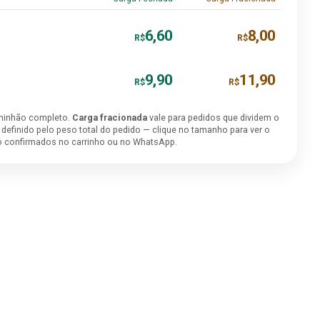
6,60
8,00
R$
R$
9,90
11,90
R$
R$
minhão completo.
Carga fracionada
vale para pedidos que dividem o
é definido pelo peso total do pedido — clique no tamanho para ver o
ão confirmados no carrinho ou no WhatsApp.