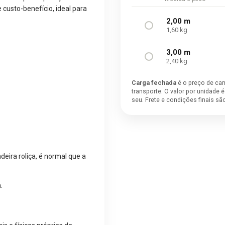
custo-benefício, ideal para
2,00 m
1,60 kg
3,00 m
2,40 kg
Carga fechada
é o preço de ca
transporte. O valor por unidade 
seu. Frete e condições finais s
deira roliça, é normal que a
.