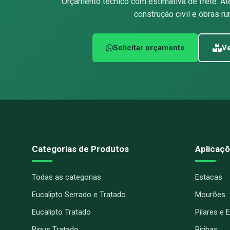
Orçamento técnico com estimativa de frete. At
construção civil e obras rur
Solicitar orçamento
Ve
Categorias de Produtos
Aplicaçõ
Todas as categorias
Estacas
Eucalipto Serrado e Tratado
Mourões
Eucalipto Tratado
Pilares e 
Pinus Tratado
Biribas