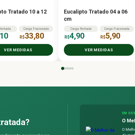
pto Tratado 10 a 12
Eucalipto Tratado 04 a 06
cm
Fechada
Carga
Fracionada
Carga
Fechada
Carga
Fracionada
,10
33,80
4,90
5,90
R$
R$
R$
VER MEDIDAS
VER MEDIDAS
EM DE
tratada?
O Mel
O Melho