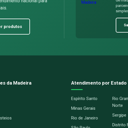
endimento nacional para
de made
parceir
ais.
simples
Sa
r produtos
es da Madeira
Atendimento por Estado
Espírito Santo
Rio Gra
Norte
Minas Gerais
Sergipe
Esteios
Rio de Janeiro
Distrito
São Paulo