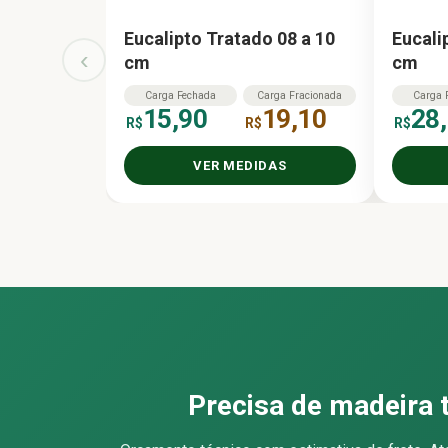
Eucalipto Tratado 08 a 10
Eucali
‹
cm
cm
Carga
Fechada
Carga
Fracionada
Carga
15,90
19,10
28
R$
R$
R$
VER MEDIDAS
Precisa de madeira 