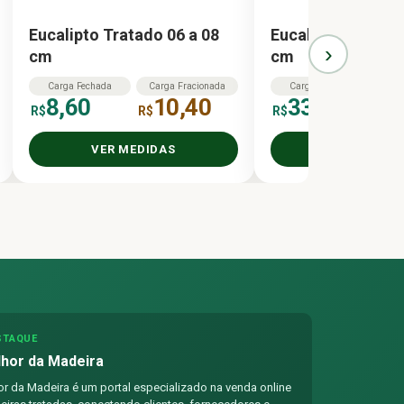
Eucalipto Tratado 06 a 08
Eucalipto Tratado
›
cm
cm
Carga
Fechada
Carga
Fracionada
Carga
Fechada
Ca
8,60
10,40
336,10
R$
R$
R$
R$
VER MEDIDAS
VER MEDID
STAQUE
hor da Madeira
r da Madeira é um portal especializado na venda online