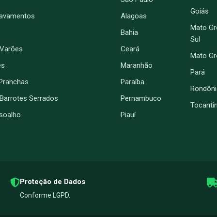
Goiás
ravamentos
Alagoas
Mato Gr
Bahia
Sul
 Varões
Ceará
Mato G
es
Maranhão
Pará
Pranchas
Paraíba
Rondôni
 Barrotes Serrados
Pernambuco
Tocanti
soalho
Piauí
Proteção de Dados
Conforme LGPD.