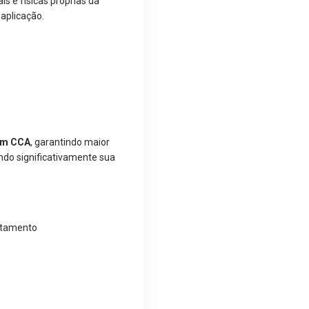
is e físicas próprias da
aplicação.
)
com CCA
, garantindo maior
do significativamente sua
atamento