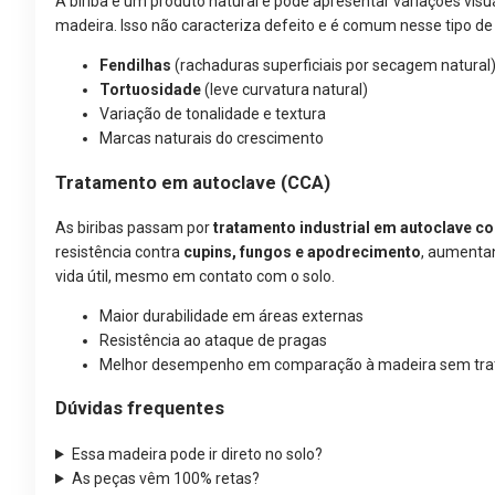
A biriba é um produto natural e pode apresentar variações visua
madeira. Isso não caracteriza defeito e é comum nesse tipo de 
Fendilhas
(rachaduras superficiais por secagem natural
Tortuosidade
(leve curvatura natural)
Variação de tonalidade e textura
Marcas naturais do crescimento
Tratamento em autoclave (CCA)
As biribas passam por
tratamento industrial em autoclave 
resistência contra
cupins, fungos e apodrecimento
, aumentan
vida útil, mesmo em contato com o solo.
Maior durabilidade em áreas externas
Resistência ao ataque de pragas
Melhor desempenho em comparação à madeira sem tr
Dúvidas frequentes
Essa madeira pode ir direto no solo?
As peças vêm 100% retas?