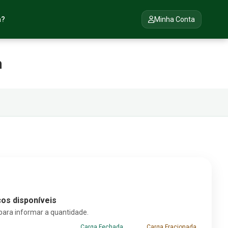
a?
Minha Conta
m
os disponíveis
para informar a quantidade.
Carga Fechada
Carga Fracionada