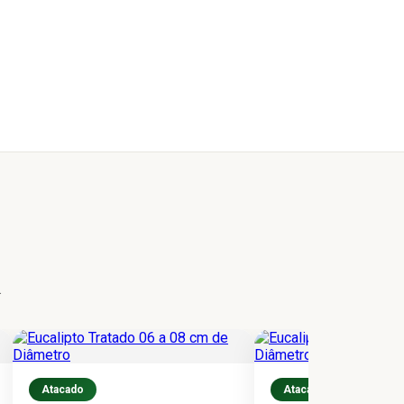
.
Atacado
Atacado