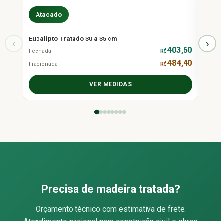
Atacado
At
Eucalipto Tratado 30 a 35 cm
Acim
‹
›
403,60
Preço s
Fechada
R$
484,40
Fracionada
R$
VER MEDIDAS
Precisa de madeira tratada?
Orçamento técnico com estimativa de frete.