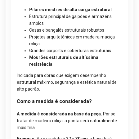
Pilares mestres de alta carga estrutural
Estrutura principal de galpões e armazéns
amplos
Casas e bangalôs estruturais robustos
Projetos arquitetônicos em madeira maciça
roliça
Grandes carports e coberturas estruturais
Mourões estruturais de altíssima
resistência
Indicada para obras que exigem desempenho
estrutural máximo, segurança e estética natural de
alto padrão.
Como a medida é considerada?
A medida é considerada na base da peça.
Por se
tratar de madeira roliça, a ponta será naturalmente
mais fina.
Exemplo:
Se o produto é
27 a 30 cm
, a base terá