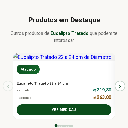
Produtos em Destaque
Outros produtos de
Eucalipto Tratado
que podem te
interessar.
Atacado
At
Eucalipto Tratado 22 a 24 cm
Acim
‹
›
219,80
Preço s
Fechada
R$
263,80
Fracionada
R$
VER MEDIDAS