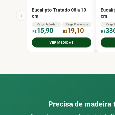
Eucalipto Tratado 08 a 10
Eucali
‹
cm
cm
Carga
Fechada
Carga
Fracionada
Carga
15,90
19,10
33
R$
R$
R$
VER MEDIDAS
Precisa de madeira 