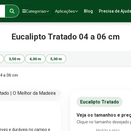
Categorias
Aplicações
Blog
Precisa de Ajud
Eucalipto Tratado 04 a 06 cm
3,50 m
4,00 m
5,00 m
4 a 06 cm
Eucalipto Tratado
Veja os tamanhos e preç
Clique no tamanho desejado 
leves e duráveis no campo e
Medida e peso