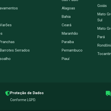
Goiás
ravamentos
Alagoas
Mato Gr
Bahia
Sul
 Varões
Ceará
Mato G
es
Maranhão
Pará
Pranchas
Paraíba
Rondôni
 Barrotes Serrados
Pernambuco
Tocanti
soalho
Piauí
Proteção de Dados
Conforme LGPD.