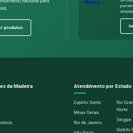
endimento nacional para
de made
parceir
ais.
simples
Sa
r produtos
es da Madeira
Atendimento por Estado
Espírito Santo
Rio Gra
Norte
Minas Gerais
Sergipe
Esteios
Rio de Janeiro
Distrito
São Paulo