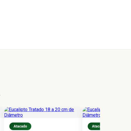
.
Atacado
Atacado