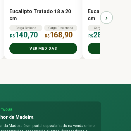
Eucalipto Tratado 18 a 20
Eucalipto Tratado
›
cm
cm
Carga
Fechada
Carga
Fracionada
Carga
Fechada
Ca
140,70
168,90
28,10
R$
R$
R$
R$
VER MEDIDAS
VER MEDID
STAQUE
hor da Madeira
r da Madeira é um portal especializado na venda online