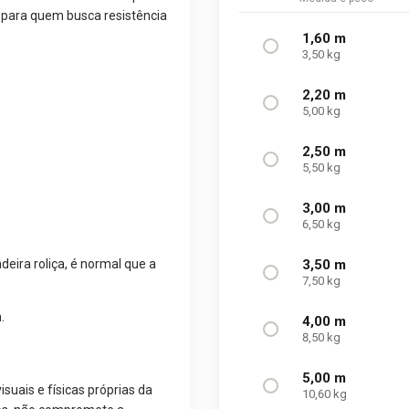
o para quem busca resistência
1,60 m
3,50 kg
2,20 m
5,00 kg
2,50 m
5,50 kg
3,00 m
6,50 kg
deira roliça, é normal que a
3,50 m
7,50 kg
.
4,00 m
8,50 kg
5,00 m
suais e físicas próprias da
10,60 kg