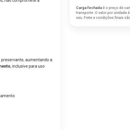
usos, não compromete a
Carga fechada
é o preço de ca
transporte. O valor por unidade 
)
seu. Frete e condições finais s
preservante, aumentando a
imento
, inclusive para uso
atamento