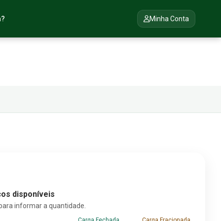
a?
Minha Conta
os disponíveis
para informar a quantidade.
Carga Fechada
Carga Fracionada