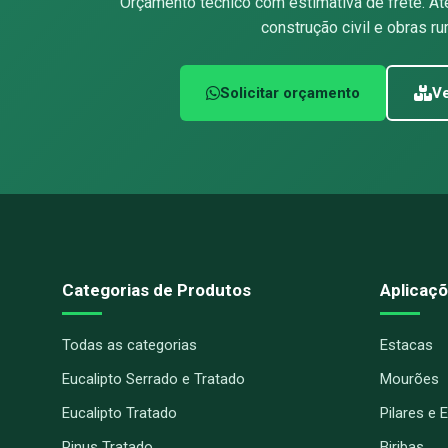
Orçamento técnico com estimativa de frete. At
construção civil e obras rur
Solicitar orçamento
Ve
Categorias de Produtos
Aplicaçõ
Todas as categorias
Estacas
Eucalipto Serrado e Tratado
Mourões
Eucalipto Tratado
Pilares e 
Pinus Tratado
Biribas