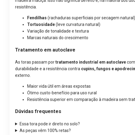
madeira maciça. Isso não significa defeito e, na maioria dos 
resistência.
Fendilhas
(rachaduras superficiais por secagem natural
Tortuosidade
(leve curvatura natural)
Variação de tonalidade e textura
Marcas naturais do crescimento
Tratamento em autoclave
As toras passam por
tratamento industrial em autoclave
com 
durabilidade e a resistência contra
cupins, fungos e apodrec
externo.
Maior vida útil em áreas expostas
Ótimo custo-benefício para uso rural
Resistência superior em comparação à madeira sem tr
Dúvidas frequentes
Essa tora pode ir direto no solo?
As peças vêm 100% retas?