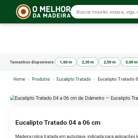
Tamanhos disponíveis:
1,60 m
2,20 m
2,50 m
3,00 m
Home
›
Produtos
›
Eucalipto Tratado
›
Eucalipto Tratado 0
Eucalipto Tratado 04 a 06 cm
Madeira roliça tratada em autoclave, indicada para aplicações 