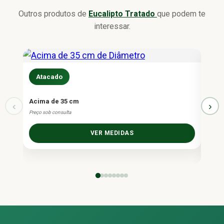
Outros produtos de
Eucalipto Tratado
que podem te
interessar.
Atacado
At
Acima de 35 cm
Eucal
‹
›
Preço sob consulta
Fecha
Fraci
VER MEDIDAS