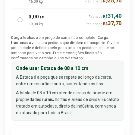
25,70
16,00 kg
R$
Fracionada
31,40
3,00 m
R$
Fechada
37,70
19,00 kg
R$
Fracionada
Carga fechada
é o preço de caminhão completo.
Carga
fracionada
vale para pedidos que dividem o transporte. O valor
por unidade é definido pelo peso total do pedido — clique no
tamanho para ver o seu. Frete e condições finais são
confirmados no carrinho ou no WhatsApp.
Onde usar Estaca de 08 a 10 cm
A Estaca é a peça que se repete ao longo da cerca,
entre um mourão e outro, sustentando os fios.
A bitola de 08 a 10 cm atende cercas de arame em
propriedades rurais, hortas e áreas de divisa. Eucalipto
tratado em autoclave, direto da indústria, com venda
no atacado para todo o Brasil.