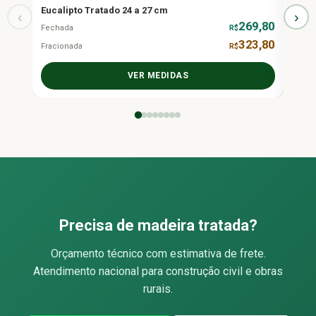
Eucalipto Tratado 24 a 27 cm
Eucal
‹
›
269,80
Fechada
R$
Fecha
323,80
Fracionada
R$
Fraci
VER MEDIDAS
Precisa de madeira tratada?
Orçamento técnico com estimativa de frete.
Atendimento nacional para construção civil e obras
rurais.