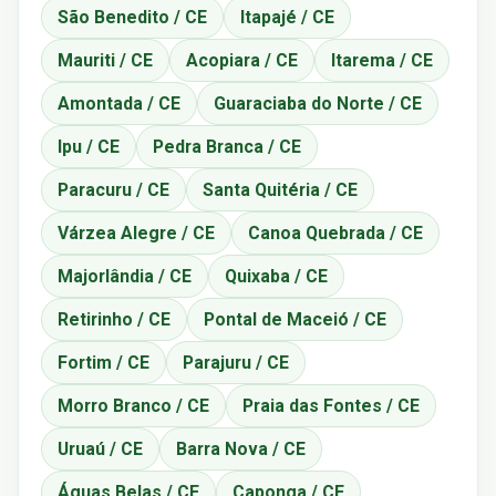
São Benedito / CE
Itapajé / CE
Mauriti / CE
Acopiara / CE
Itarema / CE
Amontada / CE
Guaraciaba do Norte / CE
Ipu / CE
Pedra Branca / CE
Paracuru / CE
Santa Quitéria / CE
Várzea Alegre / CE
Canoa Quebrada / CE
Majorlândia / CE
Quixaba / CE
Retirinho / CE
Pontal de Maceió / CE
Fortim / CE
Parajuru / CE
Morro Branco / CE
Praia das Fontes / CE
Uruaú / CE
Barra Nova / CE
Águas Belas / CE
Caponga / CE