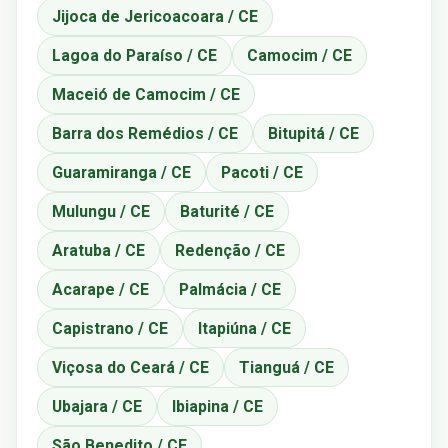
Jijoca de Jericoacoara / CE
Lagoa do Paraíso / CE
Camocim / CE
Maceió de Camocim / CE
Barra dos Remédios / CE
Bitupitá / CE
Guaramiranga / CE
Pacoti / CE
Mulungu / CE
Baturité / CE
Aratuba / CE
Redenção / CE
Acarape / CE
Palmácia / CE
Capistrano / CE
Itapiúna / CE
Viçosa do Ceará / CE
Tianguá / CE
Ubajara / CE
Ibiapina / CE
São Benedito / CE