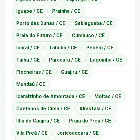
Iguape / CE
Prainha / CE
Porto das Dunas / CE
Sabiaguaba / CE
Praia do Futuro / CE
Cumbuco / CE
Icaraí / CE
Tabuba / CE
Pecém / CE
Taíba / CE
Paracuru / CE
Lagoinha / CE
Flecheiras / CE
Guajiru / CE
Mundaú / CE
Icaraizinho de Amontada / CE
Moitas / CE
Caetanos de Cima / CE
Almofala / CE
Ilha do Guajiru / CE
Praia do Preá / CE
Vila Preá / CE
Jericoacoara / CE