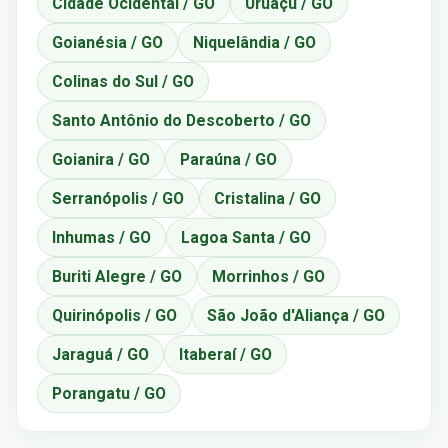
Cidade Ocidental / GO
Uruaçu / GO
Goianésia / GO
Niquelândia / GO
Colinas do Sul / GO
Santo Antônio do Descoberto / GO
Goianira / GO
Paraúna / GO
Serranópolis / GO
Cristalina / GO
Inhumas / GO
Lagoa Santa / GO
Buriti Alegre / GO
Morrinhos / GO
Quirinópolis / GO
São João d'Aliança / GO
Jaraguá / GO
Itaberaí / GO
Porangatu / GO