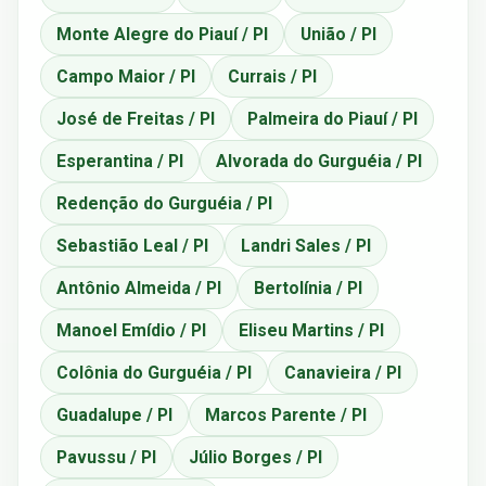
Monte Alegre do Piauí / PI
União / PI
Campo Maior / PI
Currais / PI
José de Freitas / PI
Palmeira do Piauí / PI
Esperantina / PI
Alvorada do Gurguéia / PI
Redenção do Gurguéia / PI
Sebastião Leal / PI
Landri Sales / PI
Antônio Almeida / PI
Bertolínia / PI
Manoel Emídio / PI
Eliseu Martins / PI
Colônia do Gurguéia / PI
Canavieira / PI
Guadalupe / PI
Marcos Parente / PI
Pavussu / PI
Júlio Borges / PI