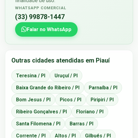
finalidade de uso.
WHATSAPP COMERCIAL
(33) 99878-1447
Falar no WhatsApp
Outras cidades atendidas em Piauí
Teresina / PI
Uruçuí / PI
Baixa Grande do Ribeiro / PI
Parnaíba / PI
Bom Jesus / PI
Picos / PI
Piripiri / PI
Ribeiro Gonçalves / PI
Floriano / PI
Santa Filomena / PI
Barras / PI
Corrente / PI
Altos / PI
Gilbués / PI