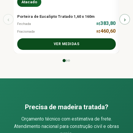
Atacado
At
Porteira de Eucalipto Tratado 1,60 x 160m
Porte
‹
›
383,80
Fechada
R$
Fecha
460,60
Fracionada
R$
Fraci
VER MEDIDAS
Precisa de madeira tratada?
Orçamento técnico com estimativa de frete.
Atendimento nacional para construção civil e obras