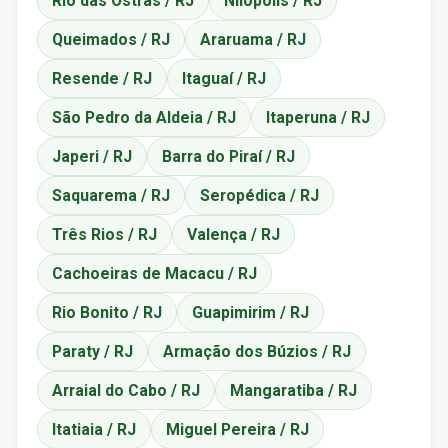
Rio das Ostras / RJ
Nilópolis / RJ
Queimados / RJ
Araruama / RJ
Resende / RJ
Itaguaí / RJ
São Pedro da Aldeia / RJ
Itaperuna / RJ
Japeri / RJ
Barra do Piraí / RJ
Saquarema / RJ
Seropédica / RJ
Três Rios / RJ
Valença / RJ
Cachoeiras de Macacu / RJ
Rio Bonito / RJ
Guapimirim / RJ
Paraty / RJ
Armação dos Búzios / RJ
Arraial do Cabo / RJ
Mangaratiba / RJ
Itatiaia / RJ
Miguel Pereira / RJ