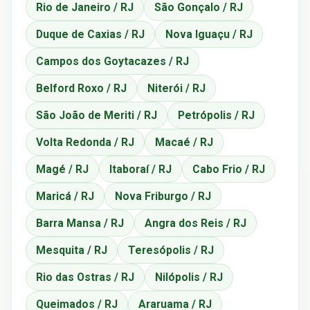
Rio de Janeiro / RJ
São Gonçalo / RJ
Duque de Caxias / RJ
Nova Iguaçu / RJ
Campos dos Goytacazes / RJ
Belford Roxo / RJ
Niterói / RJ
São João de Meriti / RJ
Petrópolis / RJ
Volta Redonda / RJ
Macaé / RJ
Magé / RJ
Itaboraí / RJ
Cabo Frio / RJ
Maricá / RJ
Nova Friburgo / RJ
Barra Mansa / RJ
Angra dos Reis / RJ
Mesquita / RJ
Teresópolis / RJ
Rio das Ostras / RJ
Nilópolis / RJ
Queimados / RJ
Araruama / RJ