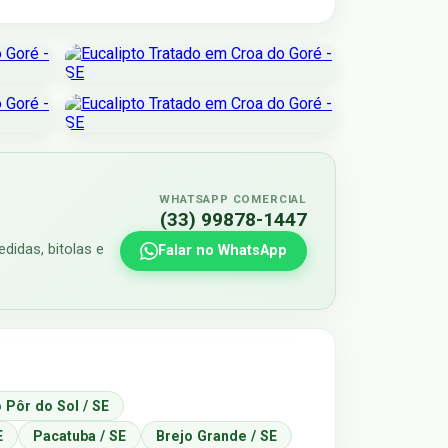
WHATSAPP COMERCIAL
(33) 99878-1447
didas, bitolas e
Falar no WhatsApp
 Pôr do Sol / SE
E
Pacatuba / SE
Brejo Grande / SE