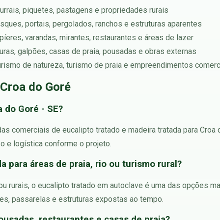
urrais, piquetes, pastagens e propriedades rurais
iosques, portais, pergolados, ranchos e estruturas aparentes
píeres, varandas, mirantes, restaurantes e áreas de lazer
rturas, galpões, casas de praia, pousadas e obras externas
turismo de natureza, turismo de praia e empreendimentos comerc
 Croa do Goré
 do Goré - SE?
 comerciais de eucalipto tratado e madeira tratada para Croa d
o e logística conforme o projeto.
 para áreas de praia, rio ou turismo rural?
s ou rurais, o eucalipto tratado em autoclave é uma das opções m
ues, passarelas e estruturas expostas ao tempo.
ousadas, restaurantes e casas de praia?