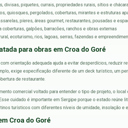
 divisas, piquetes, currais, propriedades rurais, sítios e chácar
chos, quiosques, pergolados, coberturas, mirantes e estruturas a
assarelas, píeres, áreas gourmet, restaurantes, pousadas e espa
ara coberturas, galpões, barracões, ranchos e obras externas
 rural, ecoturismo, rios, lagoas, serras, fazendas e empreendime
atada para obras em Croa do Goré
om orientação adequada ajuda a evitar desperdícios, reduzir ret
mplo, exige especificação diferente de um deck turístico, um p
bertura de restaurante.
ento comercial voltado para entender o tipo de projeto, o local
Esse cuidado é importante em Sergipe porque o estado reúne litor
stinos turísticos com diferentes níveis de umidade, insolação e e
em Croa do Goré