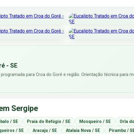
ré - SE
 programada para Croa do Goré e região. Orientação técnica para me
 em Sergipe
balo / SE
Praia do Refúgio / SE
Mosqueiro / SE
Orla do
ueiros / SE
Aracaju / SE
Atalaia Nova / SE
Pirambu / S