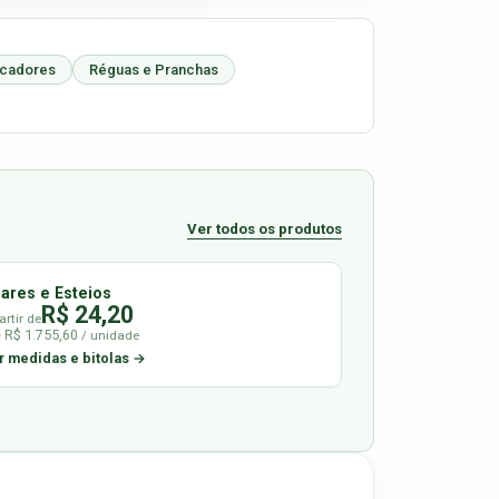
icadores
Réguas e Pranchas
Ver todos os produtos
lares e Esteios
R$ 24,20
artir de
é R$ 1.755,60
/ unidade
r medidas e bitolas →