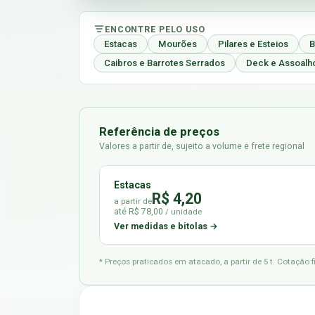
ENCONTRE PELO USO
Estacas
Mourões
Pilares e Esteios
B
Caibros e Barrotes Serrados
Deck e Assoalh
Referência de preços
Valores a partir de, sujeito a volume e frete regional
Estacas
R$ 4,20
a partir de
até R$ 78,00
/ unidade
Ver medidas e bitolas →
* Preços praticados em atacado, a partir de 5 t. Cotação 