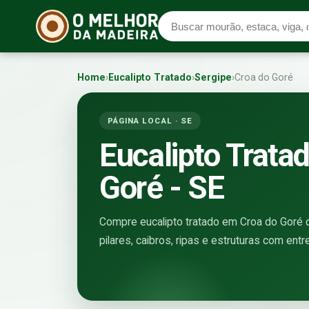
Home
›
Eucalipto Tratado
›
Sergipe
›
Croa do Goré
PÁGINA LOCAL · SE
Eucalipto Trata
Goré - SE
Compre eucalipto tratado em Croa do Goré di
pilares, caibros, ripas e estruturas com ent