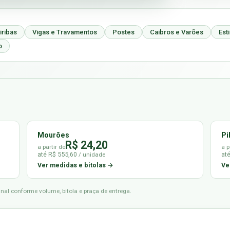
iribas
Vigas e Travamentos
Postes
Caibros e Varões
Est
o
Mourões
Pi
R$ 24,20
a partir de
a p
até R$ 555,60
at
/ unidade
Ver medidas e bitolas →
Ve
final conforme volume, bitola e praça de entrega.