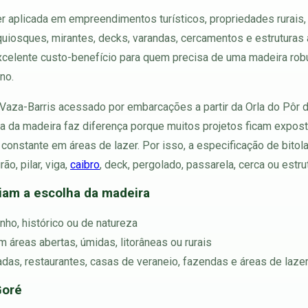
r aplicada em empreendimentos turísticos, propriedades rurais, 
 quiosques, mirantes, decks, varandas, cercamentos e estruturas
e excelente custo-benefício para quem precisa de uma madeira ro
ano.
 Vaza-Barris acessado por embarcações a partir da Orla do Pôr d
 da madeira faz diferença porque muitos projetos ficam exposto
o constante em áreas de lazer. Por isso, a especificação de bito
o, pilar, viga,
caibro
, deck, pergolado, passarela, cerca ou estru
ciam a escolha da madeira
inho, histórico ou de natureza
 áreas abertas, úmidas, litorâneas ou rurais
adas, restaurantes, casas de veraneio, fazendas e áreas de laze
Goré