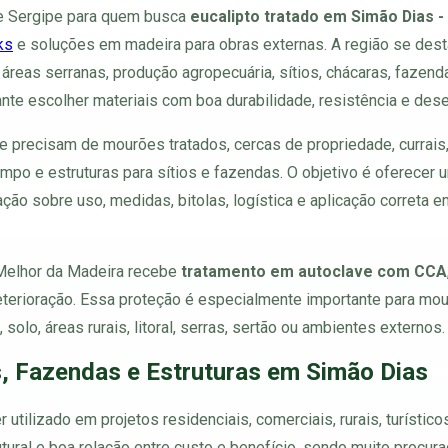
de Sergipe para quem busca
eucalipto tratado em Simão Dias -
ks
e soluções em madeira para obras externas. A região se dest
 áreas serranas, produção agropecuária, sítios, chácaras, fazen
tante escolher materiais com boa durabilidade, resistência e 
 precisam de mourões tratados, cercas de propriedade, currais, 
ampo e estruturas para sítios e fazendas. O objetivo é oferece
ão sobre uso, medidas, bitolas, logística e aplicação correta em
 Melhor da Madeira recebe
tratamento em autoclave com CCA
deterioração. Essa proteção é especialmente importante para mo
olo, áreas rurais, litoral, serras, sertão ou ambientes externos.
, Fazendas e Estruturas em Simão Dias
 utilizado em projetos residenciais, comerciais, rurais, turístic
utural e boa relação entre custo e benefício, sendo muito procur