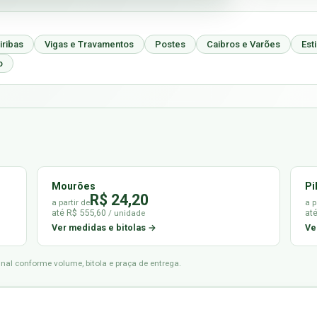
iribas
Vigas e Travamentos
Postes
Caibros e Varões
Est
o
Mourões
Pi
R$ 24,20
a partir de
a p
até R$ 555,60
at
/ unidade
Ver medidas e bitolas →
Ve
final conforme volume, bitola e praça de entrega.