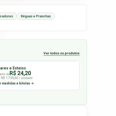
icadores
Réguas e Pranchas
Ver todos os produtos
lares e Esteios
R$ 24,20
artir de
é R$ 1.755,60
/ unidade
r medidas e bitolas →