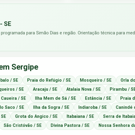
- SE
 programada para Simão Dias e região. Orientação técnica para medi
 em Sergipe
balo / SE
Praia do Refúgio / SE
Mosqueiro / SE
Orla do
ueiros / SE
Aracaju / SE
Atalaia Nova / SE
Pirambu / S
 Caueira / SE
Ilha Mem de Sá / SE
Estância / SE
Praia d
do Saco / SE
Ilha da Sogra / SE
Indiaroba / SE
Canindé 
 SE
Grota do Angico / SE
Itabaiana / SE
Serra de Itabai
São Cristóvão / SE
Divina Pastora / SE
Nossa Senhora da