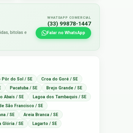
WHATSAPP COMERCIAL
(33) 99878-1447
das, bitolas e
Falar no WhatsApp
 Pôr do Sol / SE
Croa do Goré / SE
E
Pacatuba / SE
Brejo Grande / SE
o Abaís / SE
Lagoa dos Tambaquis / SE
de São Francisco / SE
ana / SE
Areia Branca / SE
 Glória / SE
Lagarto / SE