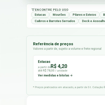
ENCONTRE PELO USO
Estacas
Mourões
Pilares e Esteios
B
Caibros e Barrotes Serrados
Deck e Assoalh
Referência de preços
Valores a partir de, sujeito a volume e frete regional
Estacas
R$ 4,20
a partir de
até R$ 78,00
/ unidade
Ver medidas e bitolas →
* Preços praticados em atacado, a partir de 5 t. Cotação 