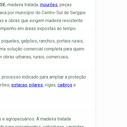
 SE
, madeira tratada,
mourões
, peças
aca por município do Centro-Sul de Sergipe
das e obras que exigem madeira resistente
desempenho em áreas expostas ao tempo.
piquetes, galpões, ranchos, portais rurais,
r uma solução comercial completa para quem
 obras urbanas, rurais, comerciais,
, processo indicado para ampliar a proteção
urões,
estacas
,
pilares
, vigas,
caibros
e
os e agropecuários. A madeira tratada
ada para cercamentos, coberturas, varandas,