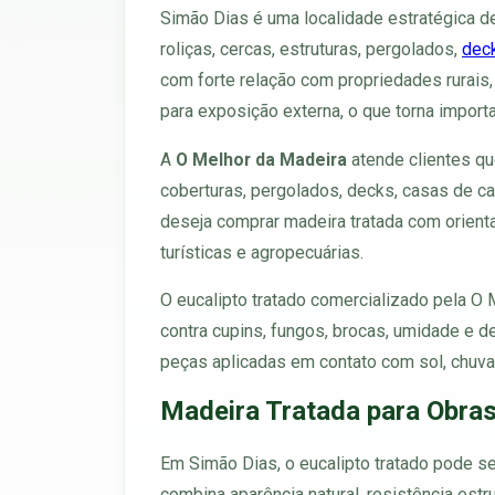
Simão Dias é uma localidade estratégica 
roliças, cercas, estruturas, pergolados,
dec
com forte relação com propriedades rurais,
para exposição externa, o que torna impor
A
O Melhor da Madeira
atende clientes que
coberturas, pergolados, decks, casas de c
deseja comprar madeira tratada com orientaç
turísticas e agropecuárias.
O eucalipto tratado comercializado pela O
contra cupins, fungos, brocas, umidade e 
peças aplicadas em contato com sol, chuva, s
Madeira Tratada para Obras
Em Simão Dias, o eucalipto tratado pode ser
combina aparência natural, resistência estr