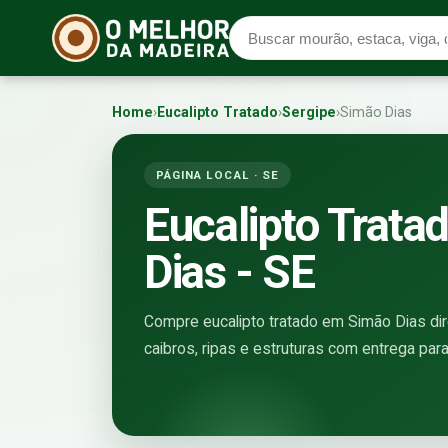
Home
›
Eucalipto Tratado
›
Sergipe
›
Simão Dias
PÁGINA LOCAL · SE
Eucalipto Trat
Dias - SE
Compre eucalipto tratado em Simão Dias dire
caibros, ripas e estruturas com entrega para