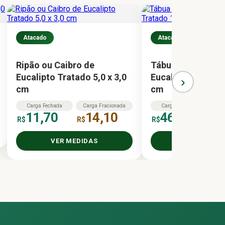
Atacado
Atacado
Ripão ou Caibro de
Tábua ou Régua d
Eucalipto Tratado 5,0 x 3,0
Eucalipto Tratado 
›
cm
cm
Carga
Fechada
Carga
Fracionada
Carga
Fechada
Ca
11,70
14,10
46,80
R$
R$
R$
R$
VER MEDIDAS
VER MEDID