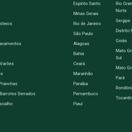
Espírito Santo
Rio Gra
Norte
Minas Gerais
Sergipe
Esteios
Rio de Janeiro
Distrito
São Paulo
Goiás
ravamentos
Alagoas
Mato Gr
Bahia
Sul
 Varões
Ceará
Mato G
es
Maranhão
Pará
Pranchas
Paraíba
Rondôni
 Barrotes Serrados
Pernambuco
Tocanti
soalho
Piauí