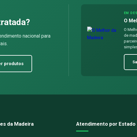
EM DE
tratada?
O Mel
O Melho
endimento nacional para
de made
parceir
ais.
simples
Sa
r produtos
es da Madeira
Atendimento por Estado