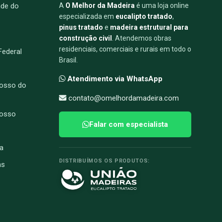
nde do
A
O Melhor da Madeira
é uma loja online
especializada em
eucalipto tratado
,
pinus tratado
e
madeira estrutural para
construção civil
. Atendemos obras
residenciais, comerciais e rurais em todo o
 Federal
Brasil.
Atendimento via WhatsApp
osso do
contato@omelhordamadeira.com
rosso
Falar com especialista
a
DISTRIBUÍMOS OS PRODUTOS:
ns