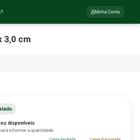
a?
Minha Conta
x 3,0 cm
atado
os disponíveis
para informar a quantidade.
Carga Fechada
Carga Fracionada