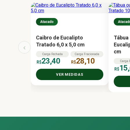
Atacado
Atacad
Caibro de Eucalipto
Tábua 
Tratado 6,0 x 5,0 cm
Eucali
‹
cm
Carga
Fechada
Carga
Fracionada
23,40
28,10
Carga
R$
R$
15
R$
VER MEDIDAS