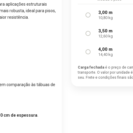
ra aplicações estruturais
mais robusta, ideal para pisos,
3,00 m
or resistência.
10,80 kg
3,50 m
12,60 kg
4,00 m
14,40 kg
Carga fechada
é o preço de ca
transporte. O valor por unidade 
seu. Frete e condições finais s
a em comparação às tábuas de
,0 cm de espessura
.