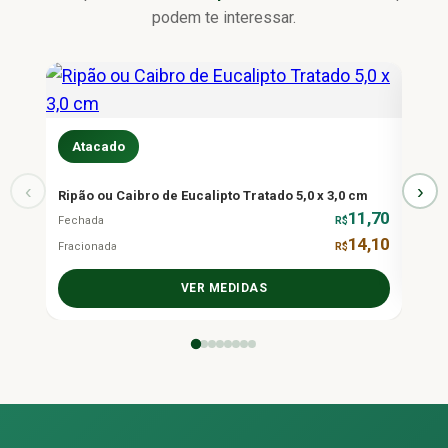
podem te interessar.
At
Atacado
Caibr
‹
›
Fecha
Ripão ou Caibro de Eucalipto Tratado 5,0 x 3,0 cm
11,70
Fraci
Fechada
R$
14,10
Fracionada
R$
VER MEDIDAS