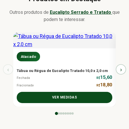
Outros produtos de
Eucalipto Serrado e Tratado
que
podem te interessar.
At
Atacado
Barro
‹
›
Fecha
Tábua ou Régua de Eucalipto Tratado 10,0 x 2,0 cm
15,60
Fraci
Fechada
R$
18,80
Fracionada
R$
VER MEDIDAS