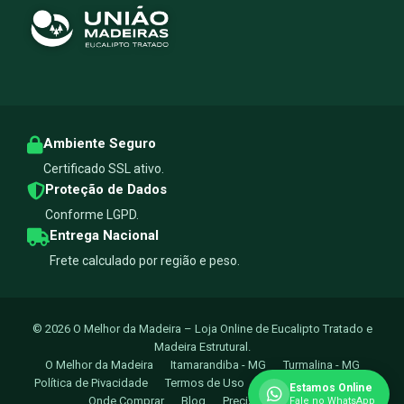
Ambiente Seguro
Certificado SSL ativo.
Proteção de Dados
Conforme LGPD.
Entrega Nacional
Frete calculado por região e peso.
© 2026 O Melhor da Madeira – Loja Online de Eucalipto Tratado e
Madeira Estrutural.
O Melhor da Madeira
Itamarandiba - MG
Turmalina - MG
Política de Pivacidade
Termos de Uso
Trocas e Devoluçoes
Estamos Online
Onde Comprar
Blog
Precisa de Ajuda?
Fale no WhatsApp