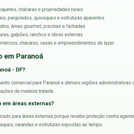
piquetes, chácaras e propriedades rurais
rtais, pergolados, quiosques e estruturas aparentes
rdins, áreas gourmet, piscinas e fachadas
rturas, galpões, ranchos e obras externas
mércios, chácaras, casas e empreendimentos de lazer
do em Paranoá
anoá - DF?
ento comercial para Paranoá e demais regiões administrativas do
cações da madeira tratada.
o em áreas externas?
dicado para áreas externas porque recebe proteção contra agent
osques, varandas e estruturas expostas ao tempo.