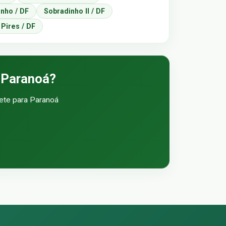
nho / DF
Sobradinho II / DF
 Pires / DF
m Paranoá?
rete para Paranoá