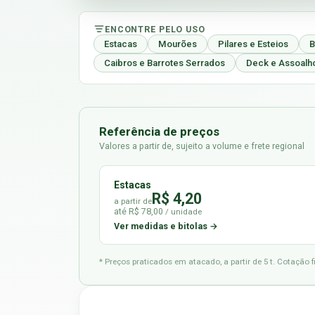
ENCONTRE PELO USO
Estacas
Mourões
Pilares e Esteios
B
Caibros e Barrotes Serrados
Deck e Assoalh
Referência de preços
Valores a partir de, sujeito a volume e frete regional
Estacas
R$ 4,20
a partir de
até R$ 78,00
/ unidade
Ver medidas e bitolas →
* Preços praticados em atacado, a partir de 5 t. Cotação 