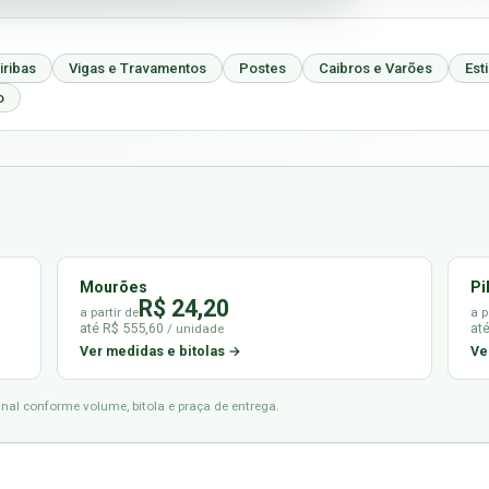
iribas
Vigas e Travamentos
Postes
Caibros e Varões
Est
o
Mourões
Pi
R$ 24,20
a partir de
a p
até R$ 555,60
at
/ unidade
Ver medidas e bitolas →
Ve
final conforme volume, bitola e praça de entrega.