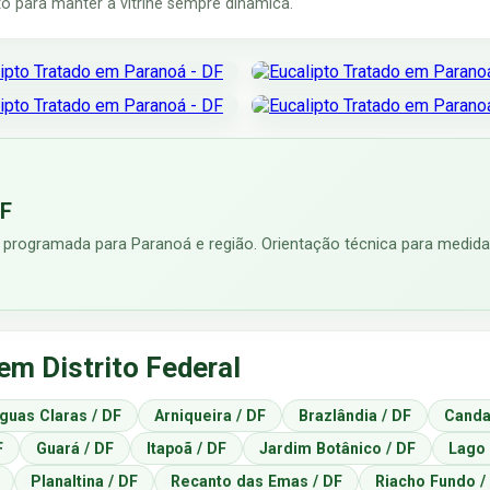
 para manter a vitrine sempre dinâmica.
DF
 programada para Paranoá e região. Orientação técnica para medidas
em Distrito Federal
guas Claras / DF
Arniqueira / DF
Brazlândia / DF
Canda
F
Guará / DF
Itapoã / DF
Jardim Botânico / DF
Lago 
Planaltina / DF
Recanto das Emas / DF
Riacho Fundo /