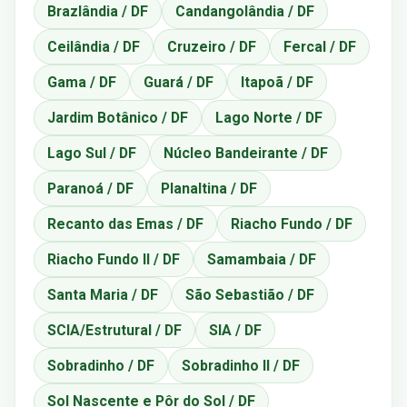
Brazlândia / DF
Candangolândia / DF
Ceilândia / DF
Cruzeiro / DF
Fercal / DF
Gama / DF
Guará / DF
Itapoã / DF
Jardim Botânico / DF
Lago Norte / DF
Lago Sul / DF
Núcleo Bandeirante / DF
Paranoá / DF
Planaltina / DF
Recanto das Emas / DF
Riacho Fundo / DF
Riacho Fundo II / DF
Samambaia / DF
Santa Maria / DF
São Sebastião / DF
SCIA/Estrutural / DF
SIA / DF
Sobradinho / DF
Sobradinho II / DF
Sol Nascente e Pôr do Sol / DF