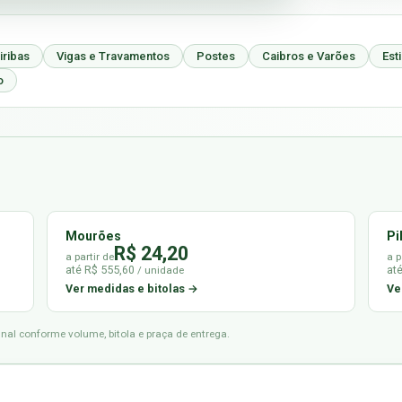
iribas
Vigas e Travamentos
Postes
Caibros e Varões
Est
o
Mourões
Pi
R$ 24,20
a partir de
a p
até R$ 555,60
at
/ unidade
Ver medidas e bitolas →
Ve
final conforme volume, bitola e praça de entrega.