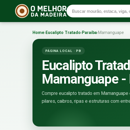
Home
›
Eucalipto Tratado
›
Paraíba
›
Mamanguape
PÁGINA LOCAL · PB
Eucalipto Trata
Mamanguape -
Compre eucalipto tratado em Mamanguape di
pilares, caibros, ripas e estruturas com entr