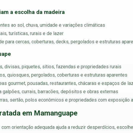
ciam a escolha da madeira
ntes ao sol, chuva, umidade e variações climáticas
s, turísticas, rurais e de lazer
e para cercas, coberturas, decks, pergolados e estruturas apar
uape
, divisas, piquetes, sítios, fazendas e propriedades rurais
chos, quiosques, pergolados, coberturas e estruturas aparentes
reas gourmet, pousadas, restaurantes, chácaras e espaços de la
ara galpões, currais, barracões, depósitos e obras externas
serras, sertão, polos econômicos e propriedades com exposição
Tratada em Mamanguape
om orientação adequada ajuda a reduzir desperdícios, escolher