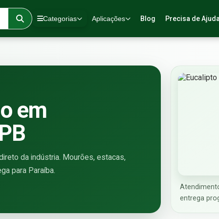
Categorias
Aplicações
Blog
Precisa de Ajud
do em
 PB
reto da indústria. Mourões, estacas,
ega para Paraíba.
Atendiment
entrega pro