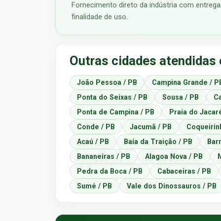
Fornecimento direto da indústria com entreg
finalidade de uso.
Outras cidades atendidas
João Pessoa / PB
Campina Grande / P
Ponta do Seixas / PB
Sousa / PB
C
Ponta de Campina / PB
Praia do Jacar
Conde / PB
Jacumã / PB
Coqueirin
Acaú / PB
Baía da Traição / PB
Bar
Bananeiras / PB
Alagoa Nova / PB
Pedra da Boca / PB
Cabaceiras / PB
Sumé / PB
Vale dos Dinossauros / PB