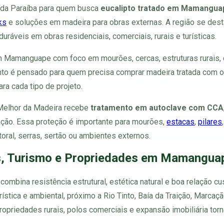
 da Paraíba para quem busca
eucalipto tratado em Mamangua
ks
e soluções em madeira para obras externas. A região se dest
uráveis em obras residenciais, comerciais, rurais e turísticas.
 Mamanguape com foco em mourões, cercas, estruturas rurais, 
to é pensado para quem precisa comprar madeira tratada com or
ra cada tipo de projeto.
 Melhor da Madeira recebe
tratamento em autoclave com CCA
ração. Essa proteção é importante para mourões,
estacas
,
pilares
itoral, serras, sertão ou ambientes externos.
s, Turismo e Propriedades em Mamangua
mbina resistência estrutural, estética natural e boa relação cu
 turística e ambiental, próximo a Rio Tinto, Baía da Traição, Mar
ropriedades rurais, polos comerciais e expansão imobiliária torn