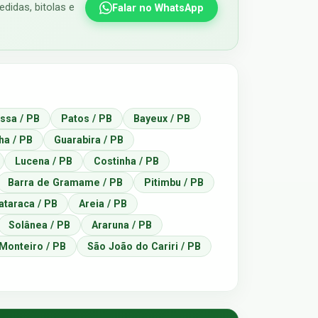
didas, bitolas e
Falar no WhatsApp
ssa / PB
Patos / PB
Bayeux / PB
a / PB
Guarabira / PB
Lucena / PB
Costinha / PB
Barra de Gramame / PB
Pitimbu / PB
taraca / PB
Areia / PB
Solânea / PB
Araruna / PB
Monteiro / PB
São João do Cariri / PB