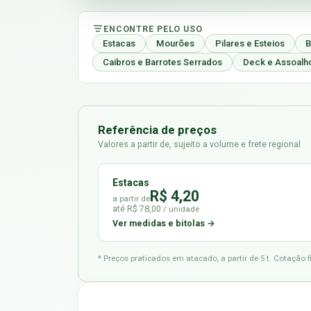
ENCONTRE PELO USO
Estacas
Mourões
Pilares e Esteios
B
Caibros e Barrotes Serrados
Deck e Assoalh
Referência de preços
Valores a partir de, sujeito a volume e frete regional
Estacas
R$ 4,20
a partir de
até R$ 78,00
/ unidade
Ver medidas e bitolas →
* Preços praticados em atacado, a partir de 5 t. Cotação 