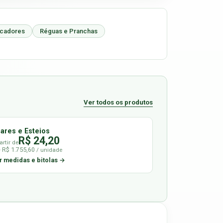
icadores
Réguas e Pranchas
Ver todos os produtos
lares e Esteios
R$ 24,20
artir de
é R$ 1.755,60
/ unidade
r medidas e bitolas →