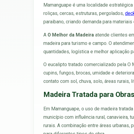
Mamanguape é uma localidade estratégica
roliças, cercas, estruturas, pergolados,
dec
paraibano, criando demanda para materiais d
A
O Melhor da Madeira
atende clientes em
madeira para turismo e campo. O atendimen
quantidades, logística e melhor aplicação pa
O eucalipto tratado comercializado pela O
cupins, fungos, brocas, umidade e deterio
contato com sol, chuva, solo, áreas rurais, l
Madeira Tratada para Obra
Em Mamanguape, o uso de madeira tratada co
município com influência rural, canavieira,
rurais. A combinação entre áreas urbanas, p
para diferentes tipos de obra.