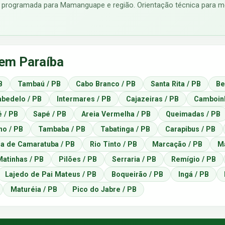
a programada para Mamanguape e região. Orientação técnica para me
 em Paraíba
B
Tambaú / PB
Cabo Branco / PB
Santa Rita / PB
Be
abedelo / PB
Intermares / PB
Cajazeiras / PB
Camboinh
é / PB
Sapé / PB
Areia Vermelha / PB
Queimadas / PB
ho / PB
Tambaba / PB
Tabatinga / PB
Carapibus / PB
ra de Camaratuba / PB
Rio Tinto / PB
Marcação / PB
Ma
Matinhas / PB
Pilões / PB
Serraria / PB
Remígio / PB
Lajedo de Pai Mateus / PB
Boqueirão / PB
Ingá / PB
Maturéia / PB
Pico do Jabre / PB