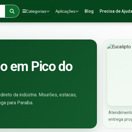
Categorias
Aplicações
Blog
Precisa de Ajud
do em Pico do
ireto da indústria. Mourões, estacas,
ega para Paraíba.
Atendimento
entrega pro