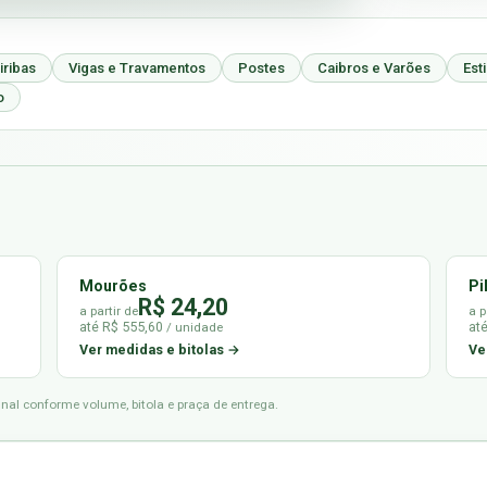
iribas
Vigas e Travamentos
Postes
Caibros e Varões
Est
o
Mourões
Pi
R$ 24,20
a partir de
a p
até R$ 555,60
at
/ unidade
Ver medidas e bitolas →
Ve
final conforme volume, bitola e praça de entrega.