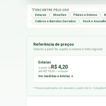
ENCONTRE PELO USO
Estacas
Mourões
Pilares e Esteios
B
Caibros e Barrotes Serrados
Deck e Assoalh
Referência de preços
Valores a partir de, sujeito a volume e frete regional
Estacas
R$ 4,20
a partir de
até R$ 78,00
/ unidade
Ver medidas e bitolas →
* Preços praticados em atacado, a partir de 5 t. Cotação 