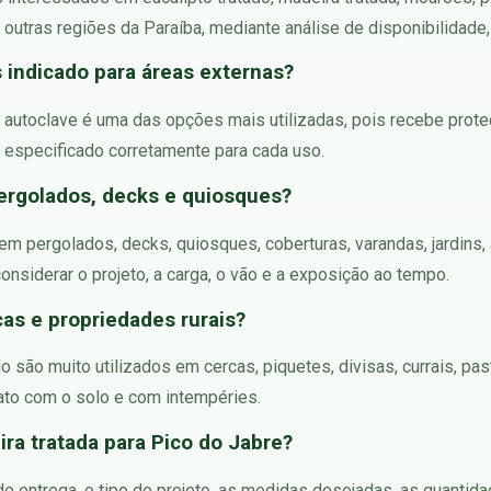
outras regiões da Paraíba, mediante análise de disponibilidade, 
s indicado para áreas externas?
m autoclave é uma das opções mais utilizadas, pois recebe prot
 especificado corretamente para cada uso.
ergolados, decks e quiosques?
 em pergolados, decks, quiosques, coberturas, varandas, jardins,
nsiderar o projeto, a carga, o vão e a exposição ao tempo.
cas e propriedades rurais?
o são muito utilizados em cercas, piquetes, divisas, currais, pa
to com o solo e com intempéries.
ra tratada para Pico do Jabre?
 de entrega, o tipo de projeto, as medidas desejadas, as quantid