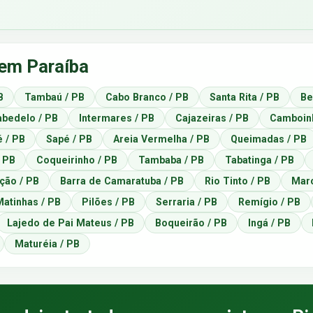
 em Paraíba
B
Tambaú / PB
Cabo Branco / PB
Santa Rita / PB
Be
abedelo / PB
Intermares / PB
Cajazeiras / PB
Camboinh
é / PB
Sapé / PB
Areia Vermelha / PB
Queimadas / PB
 PB
Coqueirinho / PB
Tambaba / PB
Tabatinga / PB
ição / PB
Barra de Camaratuba / PB
Rio Tinto / PB
Marc
Matinhas / PB
Pilões / PB
Serraria / PB
Remígio / PB
Lajedo de Pai Mateus / PB
Boqueirão / PB
Ingá / PB
Maturéia / PB