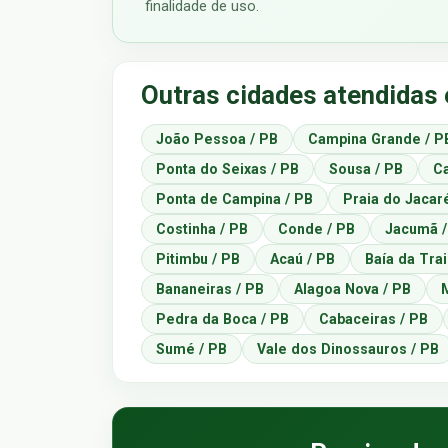
finalidade de uso.
Outras cidades atendidas
João Pessoa / PB
Campina Grande / P
Ponta do Seixas / PB
Sousa / PB
C
Ponta de Campina / PB
Praia do Jacar
Costinha / PB
Conde / PB
Jacumã /
Pitimbu / PB
Acaú / PB
Baía da Tra
Bananeiras / PB
Alagoa Nova / PB
Pedra da Boca / PB
Cabaceiras / PB
Sumé / PB
Vale dos Dinossauros / PB