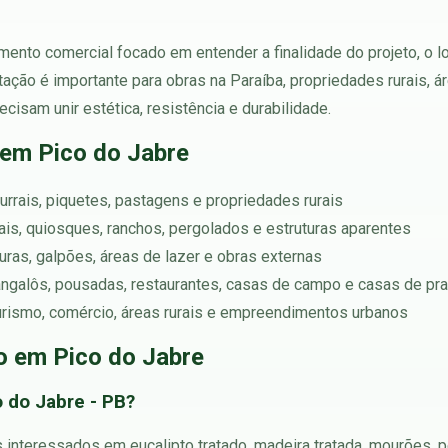
ento comercial focado em entender a finalidade do projeto, o l
tação é importante para obras na Paraíba, propriedades rurais, 
ecisam unir estética, resistência e durabilidade.
em Pico do Jabre
urrais, piquetes, pastagens e propriedades rurais
rtais, quiosques, ranchos, pergolados e estruturas aparentes
turas, galpões, áreas de lazer e obras externas
angalôs, pousadas, restaurantes, casas de campo e casas de pra
turismo, comércio, áreas rurais e empreendimentos urbanos
o em Pico do Jabre
 do Jabre - PB?
 interessados em eucalipto tratado, madeira tratada, mourões, p