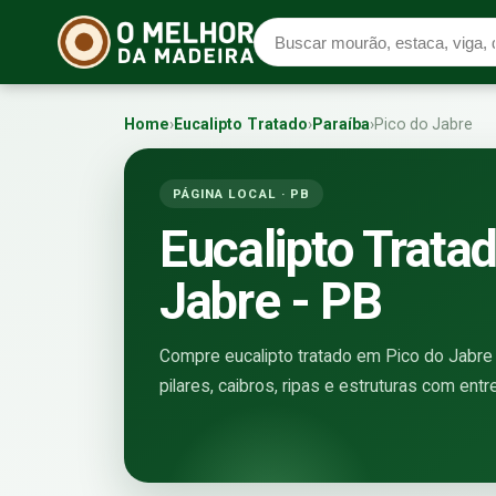
Home
›
Eucalipto Tratado
›
Paraíba
›
Pico do Jabre
PÁGINA LOCAL · PB
Eucalipto Trata
Jabre - PB
Compre eucalipto tratado em Pico do Jabre d
pilares, caibros, ripas e estruturas com entr