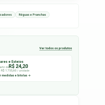
icadores
Réguas e Pranchas
Ver todos os produtos
lares e Esteios
R$ 24,20
artir de
é R$ 1.755,60
/ unidade
r medidas e bitolas →