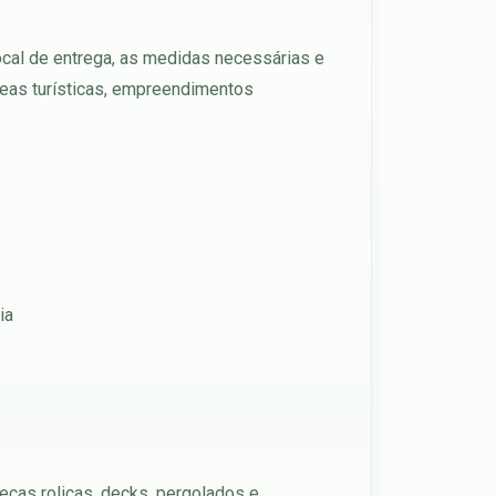
ocal de entrega, as medidas necessárias e
áreas turísticas, empreendimentos
ia
eças roliças, decks, pergolados e