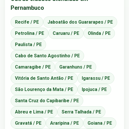
Pernambuco
Recife / PE
Jaboatão dos Guararapes / PE
Petrolina / PE
Caruaru / PE
Olinda / PE
Paulista / PE
Cabo de Santo Agostinho / PE
Camaragibe / PE
Garanhuns / PE
Vitória de Santo Antão / PE
Igarassu / PE
São Lourenço da Mata / PE
Ipojuca / PE
Santa Cruz do Capibaribe / PE
Abreu e Lima / PE
Serra Talhada / PE
Gravatá / PE
Araripina / PE
Goiana / PE