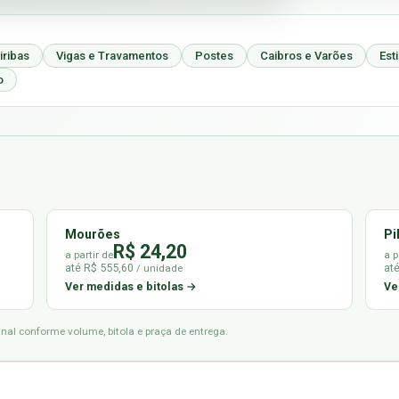
iribas
Vigas e Travamentos
Postes
Caibros e Varões
Est
o
Mourões
Pi
R$ 24,20
a partir de
a p
até R$ 555,60
at
/ unidade
Ver medidas e bitolas →
Ve
final conforme volume, bitola e praça de entrega.