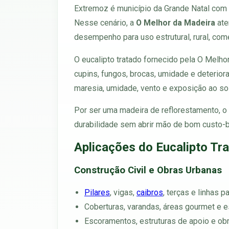
Extremoz é município da Grande Natal com fo
Nesse cenário, a
O Melhor da Madeira
ate
desempenho para uso estrutural, rural, come
O eucalipto tratado fornecido pela O Melh
cupins, fungos, brocas, umidade e deterior
maresia, umidade, vento e exposição ao sol n
Por ser uma madeira de reflorestamento, o
durabilidade sem abrir mão de bom custo-b
Aplicações do Eucalipto T
Construção Civil e Obras Urbanas
Pilares
, vigas,
caibros
, terças e linhas p
Coberturas, varandas, áreas gourmet e e
Escoramentos, estruturas de apoio e obr