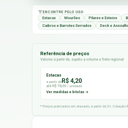
ENCONTRE PELO USO
Estacas
Mourões
Pilares e Esteios
B
Caibros e Barrotes Serrados
Deck e Assoalh
Referência de preços
Valores a partir de, sujeito a volume e frete regional
Estacas
R$ 4,20
a partir de
até R$ 78,00
/ unidade
Ver medidas e bitolas →
* Preços praticados em atacado, a partir de 5 t. Cotação 