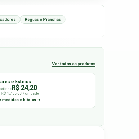
icadores
Réguas e Pranchas
Ver todos os produtos
lares e Esteios
R$ 24,20
artir de
é R$ 1.755,60
/ unidade
r medidas e bitolas →