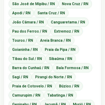
São José de Mipibu / RN
Nova Cruz / RN
Apodi / RN
Santa Cruz / RN
João Câmara / RN
Canguaretama / RN
Pau dos Ferros / RN
Extremoz / RN
Touros / RN
Areia Branca / RN
Goianinha / RN
Praia da Pipa / RN
Tibau do Sul / RN
Sibaúma / RN
Barra do Cunhaú / RN
Baía Formosa / RN
Sagi / RN
Pirangi do Norte / RN
Praia de Cotovelo / RN
Búzios / RN
Camurupim / RN
Tabatinga / RN
Genipabu / RN
Jacumã / RN
Muriú / RN