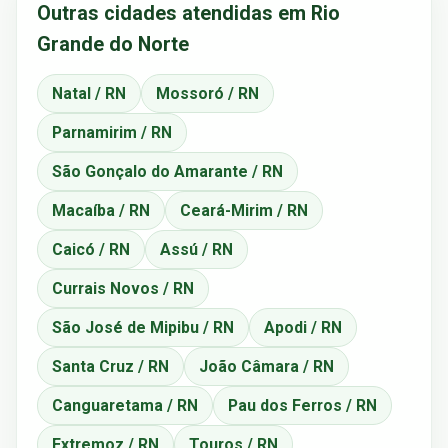
Outras cidades atendidas em Rio
Grande do Norte
Natal / RN
Mossoró / RN
Parnamirim / RN
São Gonçalo do Amarante / RN
Macaíba / RN
Ceará-Mirim / RN
Caicó / RN
Assú / RN
Currais Novos / RN
São José de Mipibu / RN
Apodi / RN
Santa Cruz / RN
João Câmara / RN
Canguaretama / RN
Pau dos Ferros / RN
Extremoz / RN
Touros / RN