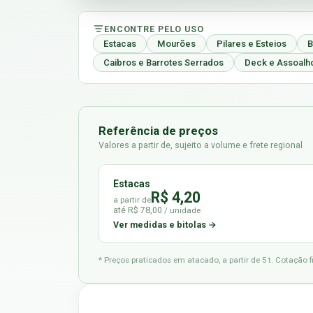
ENCONTRE PELO USO
Estacas
Mourões
Pilares e Esteios
B
Caibros e Barrotes Serrados
Deck e Assoalh
Referência de preços
Valores a partir de, sujeito a volume e frete regional
Estacas
R$ 4,20
a partir de
até R$ 78,00
/ unidade
Ver medidas e bitolas →
* Preços praticados em atacado, a partir de 5 t. Cotação 