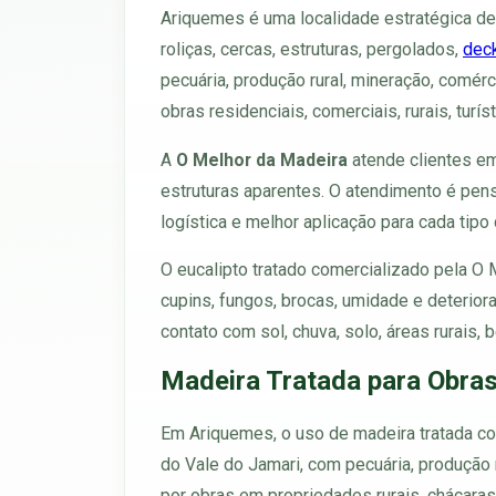
Ariquemes é uma localidade estratégica d
roliças, cercas, estruturas, pergolados,
dec
pecuária, produção rural, mineração, comér
obras residenciais, comerciais, rurais, turís
A
O Melhor da Madeira
atende clientes em
estruturas aparentes. O atendimento é pen
logística e melhor aplicação para cada tipo 
O eucalipto tratado comercializado pela O
cupins, fungos, brocas, umidade e deterio
contato com sol, chuva, solo, áreas rurais,
Madeira Tratada para Obra
Em Ariquemes, o uso de madeira tratada comb
do Vale do Jamari, com pecuária, produção
por obras em propriedades rurais, chácara