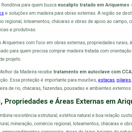
e Rondônia para quem busca
eucalipto tratado em Ariquemes 
ks
e soluções em madeira para obras externas. A região se dest
cio regional, loteamentos, chácaras e obras de apoio ao campo,
ticas e produtivas.
 Ariquemes com foco em obras externas, propriedades rurais, ár
sado para quem precisa comprar madeira tratada com orientação 
de projeto.
 Melhor da Madeira recebe
tratamento em autoclave com CCA
ração. Essa proteção é importante para mourões,
estacas
,
pilares
 beira de rio, chácaras, fazendas, pousadas e ambientes externos
s, Propriedades e Áreas Externas em Ari
ina resistência estrutural, estética natural e boa relação custo
 rural, mineração, comércio regional, loteamentos, chácaras e o
s, empreendimentos comerciais, áreas de lazer, turismo de nat