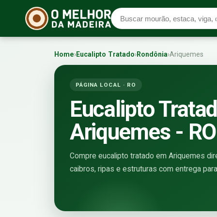
Home
›
Eucalipto Tratado
›
Rondônia
›
Ariquemes
PÁGINA LOCAL · RO
Eucalipto Trata
Ariquemes - RO
Compre eucalipto tratado em Ariquemes diret
caibros, ripas e estruturas com entrega par