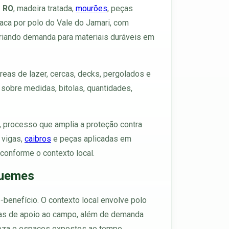
- RO
, madeira tratada,
mourões
, peças
aca por polo do Vale do Jamari, com
 criando demanda para materiais duráveis em
eas de lazer, cercas, decks, pergolados e
sobre medidas, bitolas, quantidades,
, processo que amplia a proteção contra
, vigas,
caibros
e peças aplicadas em
 conforme o contexto local.
quemes
-benefício. O contexto local envolve polo
bras de apoio ao campo, além de demanda
ureza e espaços expostos ao tempo.