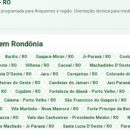
- RO
 programada para Ariquemes e região. Orientação técnica para medid
 em Rondônia
Buritis / RO
Guajará-Mirim / RO
Ji-Paraná / RO
Cost
ste / RO
Vilhena / RO
Cacoal / RO
Machadinho D’Oeste
sta D’Oeste / RO
Jaru / RO
Cerejeiras / RO
Colorado do
eiras do Oeste / RO
Candeias do Jamari / RO
Jaci Paraná
/ RO
Cujubim / RO
Fortaleza do Abunã - Porto Velho / RO
Calama - Porto Velho / RO
São Francisco do Guaporé / RO
RO
Vila Murtinho - Nova Mamoré / RO
Forte Príncipe da Be
azza / RO
Vale das Cachoeiras - Presidente Médici / RO
N
io Machado - Ji-Paraná / RO
Santa Luzia D’Oeste / RO
Pare