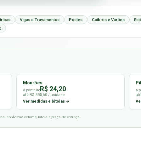
iribas
Vigas e Travamentos
Postes
Caibros e Varões
Est
o
Mourões
Pi
R$ 24,20
a partir de
a p
até R$ 555,60
at
/ unidade
Ver medidas e bitolas →
Ve
final conforme volume, bitola e praça de entrega.