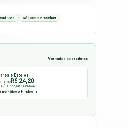
icadores
Réguas e Pranchas
Ver todos os produtos
lares e Esteios
R$ 24,20
artir de
é R$ 1.755,60
/ unidade
r medidas e bitolas →