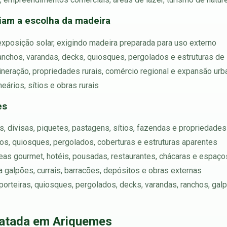
ciam a escolha da madeira
exposição solar, exigindo madeira preparada para uso externo
ranchos, varandas, decks, quiosques, pergolados e estruturas de 
ineração, propriedades rurais, comércio regional e expansão urb
ários, sítios e obras rurais
es
, divisas, piquetes, pastagens, sítios, fazendas e propriedades 
chos, quiosques, pergolados, coberturas e estruturas aparentes
reas gourmet, hotéis, pousadas, restaurantes, chácaras e espaço
ara galpões, currais, barracões, depósitos e obras externas
porteiras, quiosques, pergolados, decks, varandas, ranchos, galp
ratada em Ariquemes