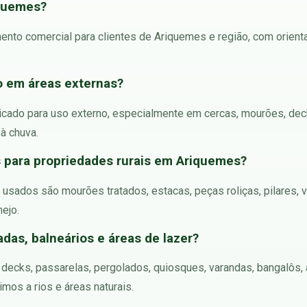
iquemes?
ento comercial para clientes de Ariquemes e região, com orient
o em áreas externas?
dicado para uso externo, especialmente em cercas, mourões, deck
 à chuva.
s para propriedades rurais em Ariquemes?
usados são mourões tratados, estacas, peças roliças, pilares, vi
ejo.
das, balneários e áreas de lazer?
m decks, passarelas, pergolados, quiosques, varandas, bangalôs, 
mos a rios e áreas naturais.