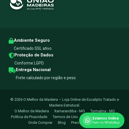
Ambiente Seguro
Certificado SSL ativo.
Proteção de Dados
Conforme LGPD.
Entrega Nacional
Frete calculado por região e peso.
© 2026 O Melhor da Madeira – Loja Online de Eucalipto Tratado e
Madeira Estrutural.
O Melhor da Madeira
Itamarandiba - MG
Turmalina - MG
Política de Pivacidade
Termos de Uso
Trocas e Devoluçoes
Estamos Online
Onde Comprar
Blog
Precisa de Ajuda?
Fale no WhatsApp