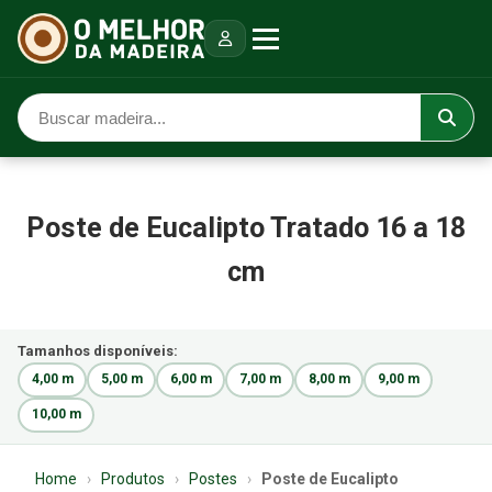
Poste de Eucalipto Tratado 16 a 18
cm
Tamanhos disponíveis:
4,00 m
5,00 m
6,00 m
7,00 m
8,00 m
9,00 m
10,00 m
Home
›
Produtos
›
Postes
›
Poste de Eucalipto