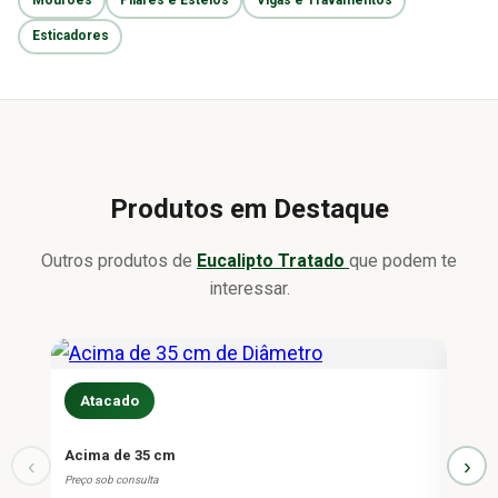
Mourões
Pilares e Esteios
Vigas e Travamentos
Esticadores
Produtos em Destaque
Outros produtos de
Eucalipto Tratado
que podem te
interessar.
Atacado
At
Acima de 35 cm
Eucal
‹
›
Preço sob consulta
Fecha