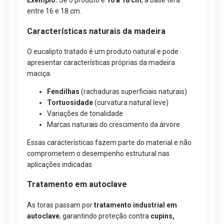
Exemplo:
Se o produto é
16 a 18 cm
, a base terá
entre 16 e 18 cm.
Características naturais da madeira
O eucalipto tratado é um produto natural e pode
apresentar características próprias da madeira
maciça.
Fendilhas
(rachaduras superficiais naturais)
Tortuosidade
(curvatura natural leve)
Variações de tonalidade
Marcas naturais do crescimento da árvore
Essas características fazem parte do material e não
comprometem o desempenho estrutural nas
aplicações indicadas.
Tratamento em autoclave
As toras passam por
tratamento industrial em
autoclave
, garantindo proteção contra
cupins,