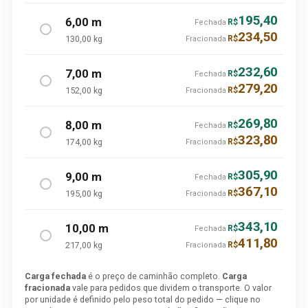
195,40
6,00 m
R$
Fechada
234,50
130,00 kg
R$
Fracionada
232,60
7,00 m
R$
Fechada
279,20
152,00 kg
R$
Fracionada
269,80
8,00 m
R$
Fechada
323,80
174,00 kg
R$
Fracionada
305,90
9,00 m
R$
Fechada
367,10
195,00 kg
R$
Fracionada
343,10
10,00 m
R$
Fechada
411,80
217,00 kg
R$
Fracionada
Carga fechada
é o preço de caminhão completo.
Carga
fracionada
vale para pedidos que dividem o transporte. O valor
por unidade é definido pelo peso total do pedido — clique no