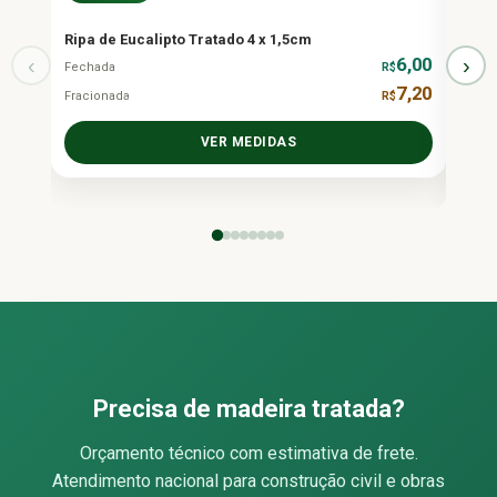
At
Ripa de Eucalipto Tratado 4 x 1,5cm
‹
6,00
›
Fechada
R$
Tábua
7,20
Fracionada
R$
Fecha
Fraci
VER MEDIDAS
Precisa de madeira tratada?
Orçamento técnico com estimativa de frete.
Atendimento nacional para construção civil e obras