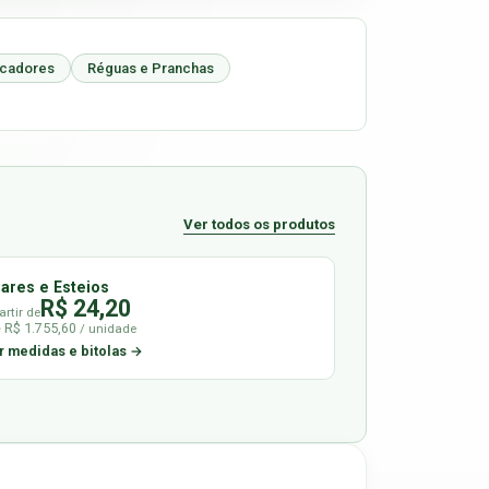
icadores
Réguas e Pranchas
Ver todos os produtos
lares e Esteios
R$ 24,20
artir de
é R$ 1.755,60
/ unidade
r medidas e bitolas →