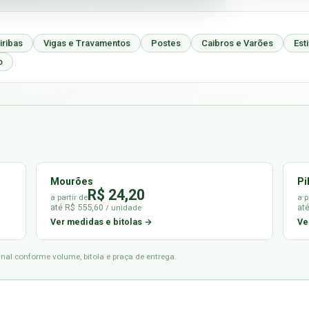
iribas
Vigas e Travamentos
Postes
Caibros e Varões
Est
o
Mourões
Pi
R$ 24,20
a partir de
a p
até R$ 555,60
at
/ unidade
Ver medidas e bitolas →
Ve
final conforme volume, bitola e praça de entrega.