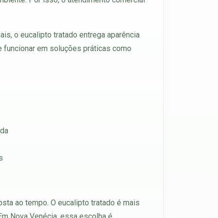
is, o eucalipto tratado entrega aparência
 de funcionar em soluções práticas como
ada
s
ta ao tempo. O eucalipto tratado é mais
. Em Nova Venécia, essa escolha é