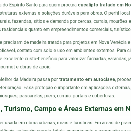
a do Espírito Santo para quem procura
eucalipto tratado em No
estruturas externas e soluções duráveis para obras. O perfil loca
rais, fazendas, sítios e demanda por cercas, currais, mourões e
 residenciais quanto em empreendimentos comerciais, turísticos,
e precisam de madeira tratada para projetos em Nova Venécia 
plicável, contato com solo e uso em ambientes externos. Para ci
 de excelente custo-benefício para valorizar fachadas, varandas, j
gourmet e obras de apoio.
 Melhor da Madeira passa por
tratamento em autoclave
, proce
deterioração. Essa proteção é importante em aplicações externa
iosques, passarelas, piers, currais, portais e coberturas.
s, Turismo, Campo e Áreas Externas em 
 usada em obras urbanas, rurais e turísticas. Em áreas de praia, s
stência, aplicação correta, bitola, comprimento e exposição ao 