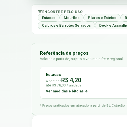
ENCONTRE PELO USO
Estacas
Mourões
Pilares e Esteios
B
Caibros e Barrotes Serrados
Deck e Assoalh
Referência de preços
Valores a partir de, sujeito a volume e frete regional
Estacas
R$ 4,20
a partir de
até R$ 78,00
/ unidade
Ver medidas e bitolas →
* Preços praticados em atacado, a partir de 5 t. Cotação 