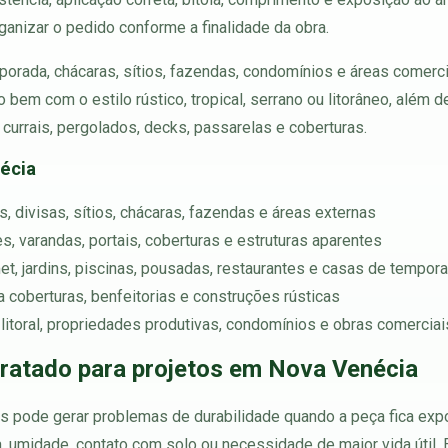
ganizar o pedido conforme a finalidade da obra.
orada, chácaras, sítios, fazendas, condomínios e áreas comercia
 bem com o estilo rústico, tropical, serrano ou litorâneo, além
 currais, pergolados, decks, passarelas e coberturas.
écia
, divisas, sítios, chácaras, fazendas e áreas externas
, varandas, portais, coberturas e estruturas aparentes
et, jardins, piscinas, pousadas, restaurantes e casas de tempor
 coberturas, benfeitorias e construções rústicas
 litoral, propriedades produtivas, condomínios e obras comerciai
tratado para projetos em Nova Venécia
pode gerar problemas de durabilidade quando a peça fica expos
a, umidade, contato com solo ou necessidade de maior vida útil