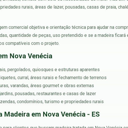
riedades rurais, áreas de lazer, pousadas, casas de praia, chal
em comercial objetiva e orientação técnica para ajudar na compra
adas, quantidade de peças, uso pretendido e se a madeira ficar
os compatíveis com o projeto.
 em Nova Venécia
rtais, pergolados, quiosques e estruturas aparentes
iquetes, curral, áreas rurais e fechamento de terrenos
rturas, varandas, áreas gourmet e obras externas
jardins, pousadas, restaurantes e casas de lazer
azendas, condomínios, turismo e propriedades rurais
a Madeira em Nova Venécia - ES
 para clientes que buscam madeira tratada em Nova Venécia co