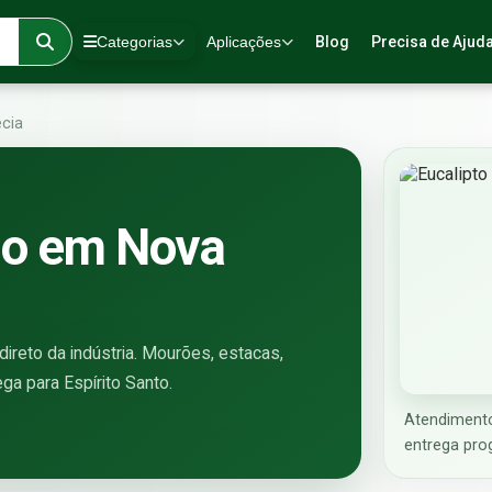
Categorias
Aplicações
Blog
Precisa de Ajud
cia
ado em Nova
ireto da indústria. Mourões, estacas,
ega para Espírito Santo.
Atendiment
entrega pro