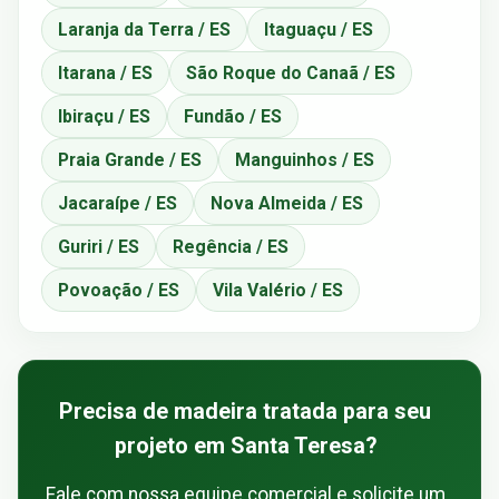
Laranja da Terra / ES
Itaguaçu / ES
Itarana / ES
São Roque do Canaã / ES
Ibiraçu / ES
Fundão / ES
Praia Grande / ES
Manguinhos / ES
Jacaraípe / ES
Nova Almeida / ES
Guriri / ES
Regência / ES
Povoação / ES
Vila Valério / ES
Precisa de madeira tratada para seu
projeto em Santa Teresa?
Fale com nossa equipe comercial e solicite um