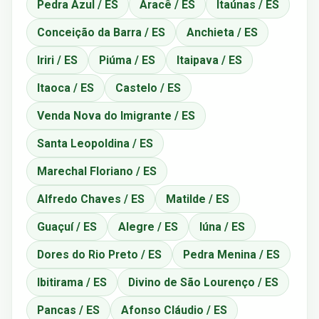
Pedra Azul / ES
Aracê / ES
Itaúnas / ES
Conceição da Barra / ES
Anchieta / ES
Iriri / ES
Piúma / ES
Itaipava / ES
Itaoca / ES
Castelo / ES
Venda Nova do Imigrante / ES
Santa Leopoldina / ES
Marechal Floriano / ES
Alfredo Chaves / ES
Matilde / ES
Guaçuí / ES
Alegre / ES
Iúna / ES
Dores do Rio Preto / ES
Pedra Menina / ES
Ibitirama / ES
Divino de São Lourenço / ES
Pancas / ES
Afonso Cláudio / ES