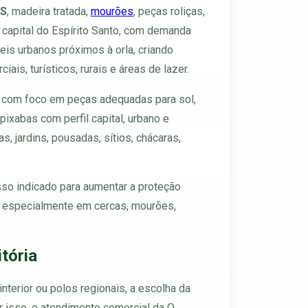
ES
, madeira tratada,
mourões
, peças roliças,
r capital do Espírito Santo, com demanda
veis urbanos próximos à orla, criando
s, turísticos, rurais e áreas de lazer.
o, com foco em peças adequadas para sol,
ixabas com perfil capital, urbano e
s, jardins, pousadas, sítios, chácaras,
sso indicado para aumentar a proteção
s, especialmente em cercas, mourões,
tória
interior ou polos regionais, a escolha da
r isso, o atendimento comercial da O