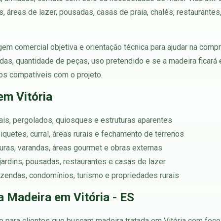
s, áreas de lazer, pousadas, casas de praia, chalés, restaurant
em comercial objetiva e orientação técnica para ajudar na compra
adas, quantidade de peças, uso pretendido e se a madeira ficar
os compatíveis com o projeto.
em Vitória
rtais, pergolados, quiosques e estruturas aparentes
iquetes, curral, áreas rurais e fechamento de terrenos
rturas, varandas, áreas gourmet e obras externas
jardins, pousadas, restaurantes e casas de lazer
azendas, condomínios, turismo e propriedades rurais
 Madeira em Vitória - ES
 para clientes que buscam madeira tratada em Vitória com foco 