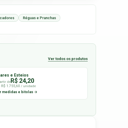
icadores
Réguas e Pranchas
Ver todos os produtos
lares e Esteios
R$ 24,20
artir de
é R$ 1.755,60
/ unidade
r medidas e bitolas →