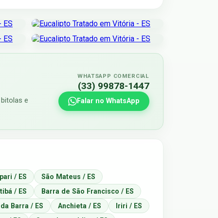
WHATSAPP COMERCIAL
(33) 99878-1447
bitolas e
Falar no WhatsApp
pari / ES
São Mateus / ES
ibá / ES
Barra de São Francisco / ES
da Barra / ES
Anchieta / ES
Iriri / ES