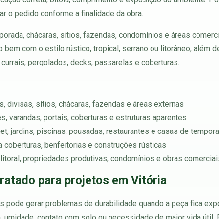
ar o pedido conforme a finalidade da obra.
orada, chácaras, sítios, fazendas, condomínios e áreas comercia
 bem com o estilo rústico, tropical, serrano ou litorâneo, além
 currais, pergolados, decks, passarelas e coberturas.
, divisas, sítios, chácaras, fazendas e áreas externas
, varandas, portais, coberturas e estruturas aparentes
et, jardins, piscinas, pousadas, restaurantes e casas de tempor
 coberturas, benfeitorias e construções rústicas
 litoral, propriedades produtivas, condomínios e obras comerciai
ratado para projetos em Vitória
pode gerar problemas de durabilidade quando a peça fica expos
a, umidade, contato com solo ou necessidade de maior vida útil.