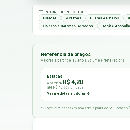
ENCONTRE PELO USO
Estacas
Mourões
Pilares e Esteios
B
Caibros e Barrotes Serrados
Deck e Assoalh
Referência de preços
Valores a partir de, sujeito a volume e frete regional
Estacas
R$ 4,20
a partir de
até R$ 78,00
/ unidade
Ver medidas e bitolas →
* Preços praticados em atacado, a partir de 5 t. Cotação 