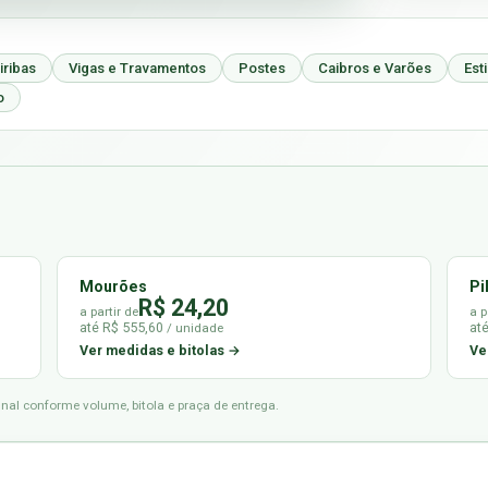
iribas
Vigas e Travamentos
Postes
Caibros e Varões
Est
o
Mourões
Pi
R$ 24,20
a partir de
a p
até R$ 555,60
at
/ unidade
Ver medidas e bitolas →
Ve
final conforme volume, bitola e praça de entrega.