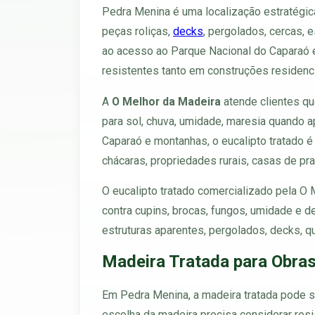
Pedra Menina é uma localização estratégic
peças roliças,
decks
, pergolados, cercas, 
ao acesso ao Parque Nacional do Caparaó e
resistentes tanto em construções residenci
A
O Melhor da Madeira
atende clientes qu
para sol, chuva, umidade, maresia quando a
Caparaó e montanhas, o eucalipto tratado é 
chácaras, propriedades rurais, casas de pra
O eucalipto tratado comercializado pela O
contra cupins, brocas, fungos, umidade e 
estruturas aparentes, pergolados, decks, qu
Madeira Tratada para Obra
Em Pedra Menina, a madeira tratada pode ser
escolha da madeira precisa considerar resi