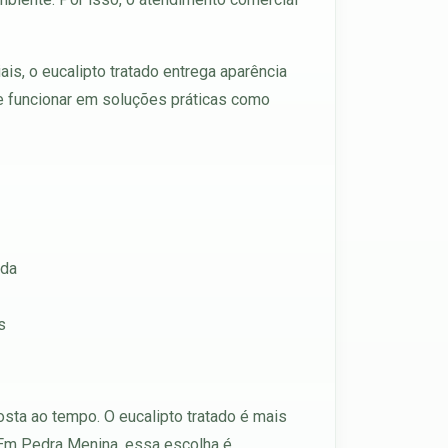
is, o eucalipto tratado entrega aparência
 de funcionar em soluções práticas como
ada
s
ta ao tempo. O eucalipto tratado é mais
. Em Pedra Menina, essa escolha é