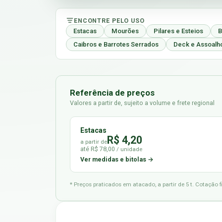
ENCONTRE PELO USO
Estacas
Mourões
Pilares e Esteios
B
Caibros e Barrotes Serrados
Deck e Assoalh
Referência de preços
Valores a partir de, sujeito a volume e frete regional
Estacas
R$ 4,20
a partir de
até R$ 78,00
/ unidade
Ver medidas e bitolas →
* Preços praticados em atacado, a partir de 5 t. Cotação 