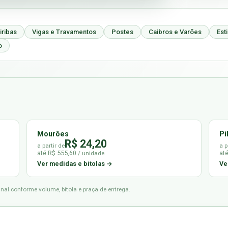
iribas
Vigas e Travamentos
Postes
Caibros e Varões
Est
o
Mourões
Pi
R$ 24,20
a partir de
a p
até R$ 555,60
at
/ unidade
Ver medidas e bitolas →
Ve
final conforme volume, bitola e praça de entrega.