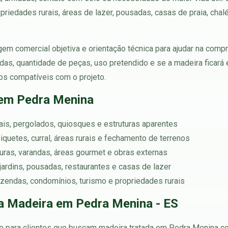
riedades rurais, áreas de lazer, pousadas, casas de praia, chal
em comercial objetiva e orientação técnica para ajudar na compra
adas, quantidade de peças, uso pretendido e se a madeira ficar
os compatíveis com o projeto.
 em Pedra Menina
rtais, pergolados, quiosques e estruturas aparentes
iquetes, curral, áreas rurais e fechamento de terrenos
rturas, varandas, áreas gourmet e obras externas
jardins, pousadas, restaurantes e casas de lazer
azendas, condomínios, turismo e propriedades rurais
a Madeira em Pedra Menina - ES
o para clientes que buscam madeira tratada em Pedra Menina co