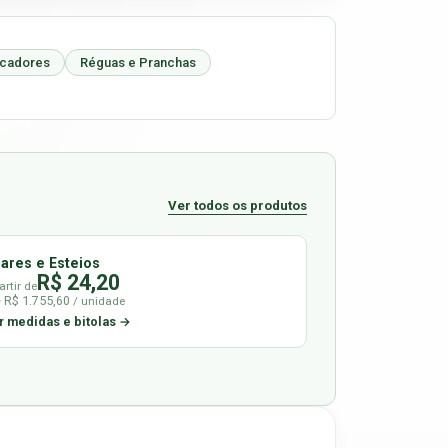
icadores
Réguas e Pranchas
Ver todos os produtos
lares e Esteios
R$ 24,20
artir de
é R$ 1.755,60
/ unidade
r medidas e bitolas →