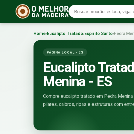
Home
›
Eucalipto Tratado
›
Espírito Santo
›
Pedra Men
PÁGINA LOCAL · ES
Eucalipto Trata
Menina - ES
Compre eucalipto tratado em Pedra Menina d
pilares, caibros, ripas e estruturas com entr