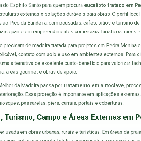
a do Espírito Santo para quem procura
eucalipto tratado em Pe
estruturas externas e soluções duráveis para obras. O perfil loca
 ao Pico da Bandeira, com pousadas, cafés, sítios e turismo de
ais quanto em empreendimentos comerciais, turísticos, rurais e 
e precisam de madeira tratada para projetos em Pedra Menina 
plicável, contato com solo e uso em ambientes externos. Para ci
uma alternativa de excelente custo-benefício para valorizar facha
ia, áreas gourmet e obras de apoio.
 Melhor da Madeira passa por
tratamento em autoclave
, proce
deterioração. Essa proteção é importante em aplicações externa
iosques, passarelas, piers, currais, portais e coberturas.
s, Turismo, Campo e Áreas Externas em 
 usada em obras urbanas, rurais e turísticas. Em áreas de praia, 
stência, aplicação correta, bitola, comprimento e exposição ao 