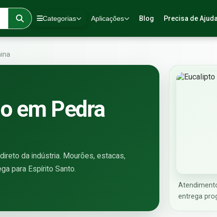
Categorias
Aplicações
Blog
Precisa de Ajud
ina
do em Pedra
ireto da indústria. Mourões, estacas,
ega para Espírito Santo.
Atendimento
entrega pro