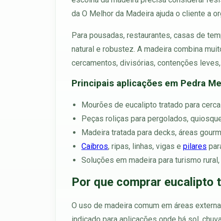
da O Melhor da Madeira ajuda o cliente a or
Para pousadas, restaurantes, casas de temp
natural e robustez. A madeira combina muito
cercamentos, divisórias, contenções leves,
Principais aplicações em Pedra M
Mourões de eucalipto tratado para cercas
Peças roliças para pergolados, quiosques
Madeira tratada para decks, áreas gourm
Caibros
, ripas, linhas, vigas e
pilares
para
Soluções em madeira para turismo rural,
Por que comprar eucalipto 
O uso de madeira comum em áreas externas 
indicado para aplicações onde há sol, chuv