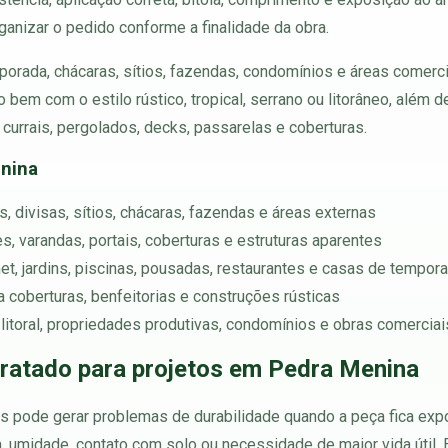
ganizar o pedido conforme a finalidade da obra.
orada, chácaras, sítios, fazendas, condomínios e áreas comercia
 bem com o estilo rústico, tropical, serrano ou litorâneo, além
 currais, pergolados, decks, passarelas e coberturas.
enina
, divisas, sítios, chácaras, fazendas e áreas externas
, varandas, portais, coberturas e estruturas aparentes
et, jardins, piscinas, pousadas, restaurantes e casas de tempor
 coberturas, benfeitorias e construções rústicas
 litoral, propriedades produtivas, condomínios e obras comerciai
tratado para projetos em Pedra Menina
pode gerar problemas de durabilidade quando a peça fica expos
a, umidade, contato com solo ou necessidade de maior vida útil