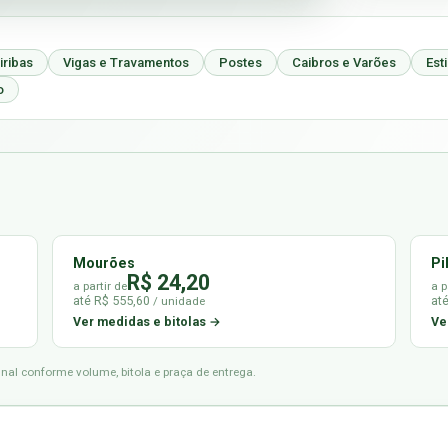
iribas
Vigas e Travamentos
Postes
Caibros e Varões
Est
o
Mourões
Pi
R$ 24,20
a partir de
a p
até R$ 555,60
at
/ unidade
Ver medidas e bitolas →
Ve
final conforme volume, bitola e praça de entrega.