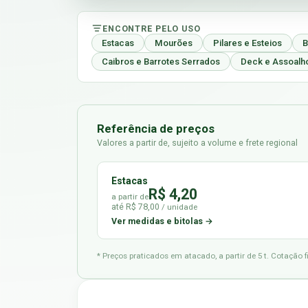
ENCONTRE PELO USO
Estacas
Mourões
Pilares e Esteios
B
Caibros e Barrotes Serrados
Deck e Assoalh
Referência de preços
Valores a partir de, sujeito a volume e frete regional
Estacas
R$ 4,20
a partir de
até R$ 78,00
/ unidade
Ver medidas e bitolas →
* Preços praticados em atacado, a partir de 5 t. Cotação 