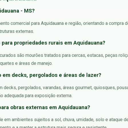
idauana - MS?
ento comercial para Aquidauana e região, orientando a compra de 
ruturas externas.
s para propriedades rurais em Aquidauana?
curados são mourões tratados para cercas, estacas, peças roliças 
piquetes e áreas de manejo.
o em decks, pergolados e áreas de lazer?
 em decks, pergolados, varandas, áreas gourmet, quiosques, pousa
o adequada para exposição externa.
 para obras externas em Aquidauana?
ade em ambientes sujeitos a sol, chuva, umidade, solo e ataque
mento e a manter a estrutura mais segura e resistente.