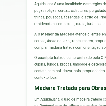
Aquidauana é uma localidade estratégica 
peças roliças, cercas, estruturas, pergolad
trilhas, pousadas, fazendas, distrito de Pi
residenciais, comerciais, rurais, turísticas e
A
O Melhor da Madeira
atende clientes em
cercas, áreas de lazer, restaurantes, prop
comprar madeira tratada com orientação sobr
O eucalipto tratado comercializado pela O
cupins, fungos, brocas, umidade e deterio
contato com sol, chuva, solo, propriedades 
contexto local.
Madeira Tratada para Obra
Em Aquidauana, o uso de madeira tratada com
do Pantanal com rio, trilhas, pousadas, fa