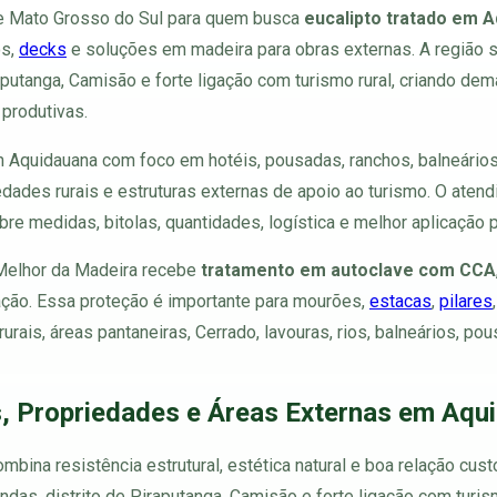
de Mato Grosso do Sul para quem busca
eucalipto tratado em 
os,
decks
e soluções em madeira para obras externas. A região se
raputanga, Camisão e forte ligação com turismo rural, criando d
 produtivas.
 Aquidauana com foco em hotéis, pousadas, ranchos, balneários,
riedades rurais e estruturas externas de apoio ao turismo. O at
e medidas, bitolas, quantidades, logística e melhor aplicação p
 Melhor da Madeira recebe
tratamento em autoclave com CCA
ração. Essa proteção é importante para mourões,
estacas
,
pilares
rurais, áreas pantaneiras, Cerrado, lavouras, rios, balneários, 
s, Propriedades e Áreas Externas em Aqu
bina resistência estrutural, estética natural e boa relação cust
zendas, distrito de Piraputanga, Camisão e forte ligação com tur