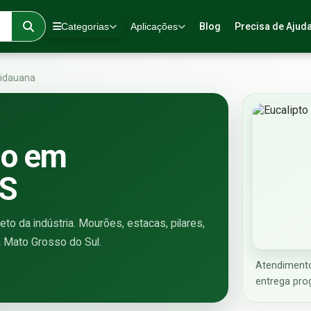
Categorias
Aplicações
Blog
Precisa de Ajud
idauana
do em
MS
to da indústria. Mourões, estacas, pilares,
a Mato Grosso do Sul.
Atendiment
entrega pro