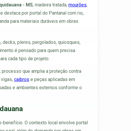
Aquidauana - MS
, madeira tratada,
mourões
,
 destaca por portal do Pantanal com rio,
emanda para materiais duráveis em obras
 decks, píeres, pergolados, quiosques,
endimento é pensado para quem precisa
ara cada tipo de projeto.
, processo que amplia a proteção contra
, vigas,
caibros
e peças aplicadas em
pousadas e ambientes externos conforme o
idauana
o-benefício. O contexto local envolve portal
ismo rural, além de demanda por obras em