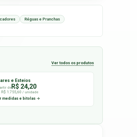
icadores
Réguas e Pranchas
Ver todos os produtos
lares e Esteios
R$ 24,20
artir de
é R$ 1.755,60
/ unidade
r medidas e bitolas →