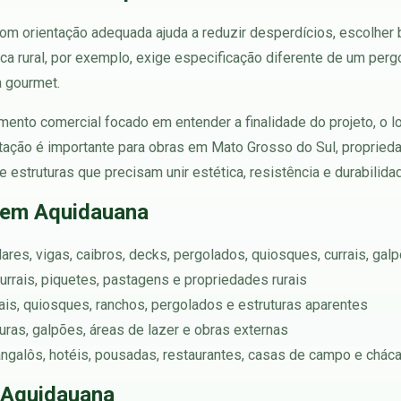
om orientação adequada ajuda a reduzir desperdícios, escolher 
ca rural, por exemplo, exige especificação diferente de um perg
a gourmet.
ento comercial focado em entender a finalidade do projeto, o l
tação é importante para obras em Mato Grosso do Sul, propriedade
estruturas que precisam unir estética, resistência e durabilida
 em Aquidauana
lares, vigas, caibros, decks, pergolados, quiosques, currais, gal
urrais, piquetes, pastagens e propriedades rurais
rtais, quiosques, ranchos, pergolados e estruturas aparentes
turas, galpões, áreas de lazer e obras externas
angalôs, hotéis, pousadas, restaurantes, casas de campo e chác
 Aquidauana