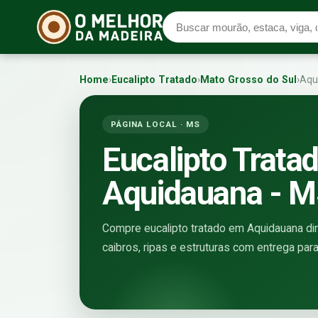
Home
›
Eucalipto Tratado
›
Mato Grosso do Sul
›
Aqu
PÁGINA LOCAL · MS
Eucalipto Trata
Aquidauana - 
Compre eucalipto tratado em Aquidauana dire
caibros, ripas e estruturas com entrega par