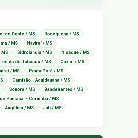
el do Oeste / MS
Bodoquena / MS
ema / MS
Naviraí / MS
/ MS
Sidrolândia / MS
Nioaque / MS
recida do Taboado / MS
Coxim / MS
uiraí / MS
Ponta Porã / MS
MS
Camisão - Aquidauana / MS
Sonora / MS
Bandeirantes / MS
ue Pantanal - Corumbá / MS
Angélica / MS
Juti / MS