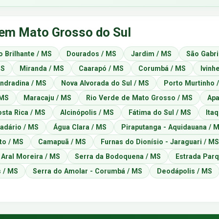
 em Mato Grosso do Sul
o Brilhante / MS
Dourados / MS
Jardim / MS
São Gabri
MS
Miranda / MS
Caarapó / MS
Corumbá / MS
Ivinh
ndradina / MS
Nova Alvorada do Sul / MS
Porto Murtinho 
 MS
Maracaju / MS
Rio Verde de Mato Grosso / MS
Apa
sta Rica / MS
Alcinópolis / MS
Fátima do Sul / MS
Itaq
adário / MS
Água Clara / MS
Piraputanga - Aquidauana / 
to / MS
Camapuã / MS
Furnas do Dionísio - Jaraguari / MS
Aral Moreira / MS
Serra da Bodoquena / MS
Estrada Parq
 / MS
Serra do Amolar - Corumbá / MS
Deodápolis / MS