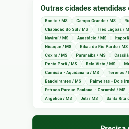
Outras cidades atendidas
Bonito / MS
Campo Grande / MS
Ri
Chapadão do Sul / MS
Três Lagoas / 
Naviraí / MS
Anastácio / MS
Itapor
Nioaque / MS
Ribas do Rio Pardo / MS
Coxim / MS
Paranaíba / MS
Cassilâ
Ponta Porã / MS
Bela Vista / MS
Mu
Camisão - Aquidauana / MS
Terenos /
Bandeirantes / MS
Palmeiras - Dois Ir
Estrada Parque Pantanal - Corumbá / MS
Angélica / MS
Juti / MS
Santa Rita
Precisa 