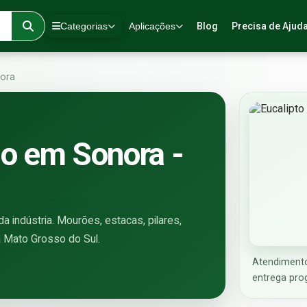
Categorias
Aplicações
Blog
Precisa de Ajud
ora
do em Sonora -
a indústria. Mourões, estacas, pilares,
a Mato Grosso do Sul.
Atendiment
entrega pro