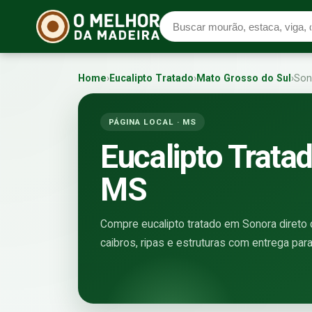
Home
›
Eucalipto Tratado
›
Mato Grosso do Sul
›
Son
PÁGINA LOCAL · MS
Eucalipto Trata
MS
Compre eucalipto tratado em Sonora direto d
caibros, ripas e estruturas com entrega par