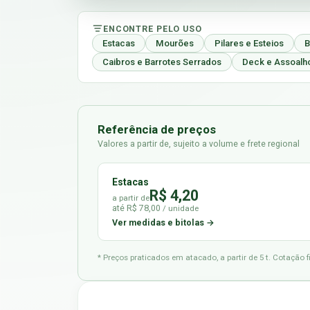
ENCONTRE PELO USO
Estacas
Mourões
Pilares e Esteios
B
Caibros e Barrotes Serrados
Deck e Assoalh
Referência de preços
Valores a partir de, sujeito a volume e frete regional
Estacas
R$ 4,20
a partir de
até R$ 78,00
/ unidade
Ver medidas e bitolas →
* Preços praticados em atacado, a partir de 5 t. Cotação 