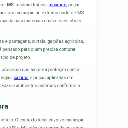
ra - MS
, madeira tratada,
mourões
, peças
aca por município no extremo norte de MS
demanda para materiais duráveis em obras
 e pastagens, currais, galpões agrícolas,
o é pensado para quem precisa comprar
tipo de projeto.
, processo que amplia a proteção contra
, vigas,
caibros
e peças aplicadas em
pousadas e ambientes externos conforme o
ora
nefício. O contexto local envolve município
vos de MS e MT, além de demanda por obras