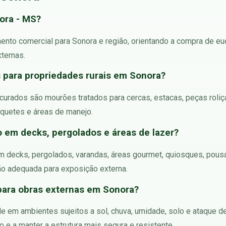
ora - MS?
ento comercial para Sonora e região, orientando a compra de euc
xternas.
 para propriedades rurais em Sonora?
curados são mourões tratados para cercas, estacas, peças roliças 
piquetes e áreas de manejo.
o em decks, pergolados e áreas de lazer?
 em decks, pergolados, varandas, áreas gourmet, quiosques, pousa
o adequada para exposição externa.
para obras externas em Sonora?
ade em ambientes sujeitos a sol, chuva, umidade, solo e ataque
o e a manter a estrutura mais segura e resistente.