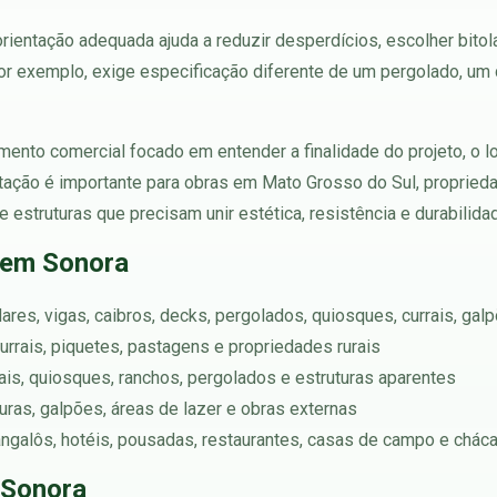
ientação adequada ajuda a reduzir desperdícios, escolher bitol
por exemplo, exige especificação diferente de um pergolado, um 
ento comercial focado em entender a finalidade do projeto, o l
tação é importante para obras em Mato Grosso do Sul, propriedade
estruturas que precisam unir estética, resistência e durabilida
 em Sonora
lares, vigas, caibros, decks, pergolados, quiosques, currais, gal
urrais, piquetes, pastagens e propriedades rurais
rtais, quiosques, ranchos, pergolados e estruturas aparentes
turas, galpões, áreas de lazer e obras externas
angalôs, hotéis, pousadas, restaurantes, casas de campo e chác
 Sonora