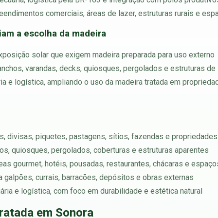
endimentos comerciais, áreas de lazer, estruturas rurais e es
ciam a escolha da madeira
exposição solar que exigem madeira preparada para uso externo
ranchos, varandas, decks, quiosques, pergolados e estruturas de 
ia e logística, ampliando o uso da madeira tratada em proprieda
, divisas, piquetes, pastagens, sítios, fazendas e propriedades 
chos, quiosques, pergolados, coberturas e estruturas aparentes
reas gourmet, hotéis, pousadas, restaurantes, chácaras e espaço
ara galpões, currais, barracões, depósitos e obras externas
ria e logística, com foco em durabilidade e estética natural
ratada em Sonora