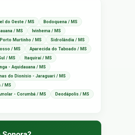
el do Oeste / MS
Bodoquena / MS
auana / MS
Ivinhema / MS
Porto Murtinho / MS
Sidrolândia / MS
rosso / MS
Aparecida do Taboado / MS
Sul / MS
Itaquiraí / MS
nga - Aquidauana / MS
nas do Dionísio - Jaraguari / MS
 / MS
Amolar - Corumbá / MS
Deodápolis / MS
m Sonora?