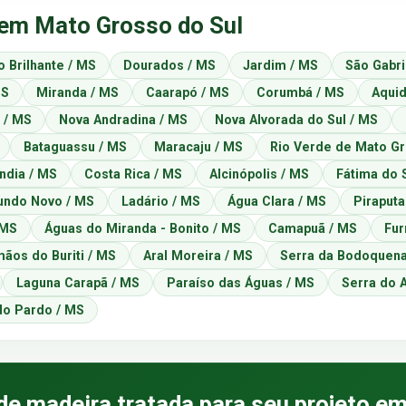
 em Mato Grosso do Sul
o Brilhante / MS
Dourados / MS
Jardim / MS
São Gabri
MS
Miranda / MS
Caarapó / MS
Corumbá / MS
Aquid
ã / MS
Nova Andradina / MS
Nova Alvorada do Sul / MS
Bataguassu / MS
Maracaju / MS
Rio Verde de Mato G
ndia / MS
Costa Rica / MS
Alcinópolis / MS
Fátima do 
ndo Novo / MS
Ladário / MS
Água Clara / MS
Piraputa
 MS
Águas do Miranda - Bonito / MS
Camapuã / MS
Fur
mãos do Buriti / MS
Aral Moreira / MS
Serra da Bodoquena
Laguna Carapã / MS
Paraíso das Águas / MS
Serra do 
 do Pardo / MS
de madeira tratada para seu projeto e