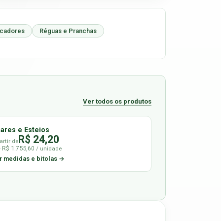
icadores
Réguas e Pranchas
Ver todos os produtos
lares e Esteios
R$ 24,20
artir de
é R$ 1.755,60
/ unidade
r medidas e bitolas →