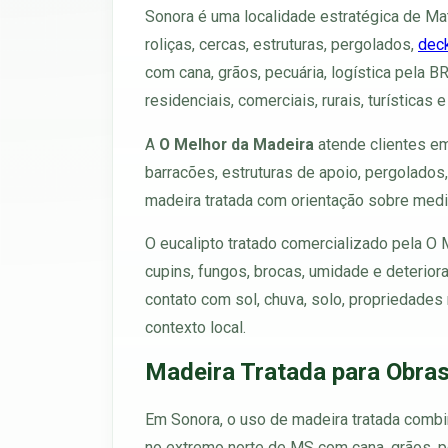
Sonora é uma localidade estratégica de M
roliças, cercas, estruturas, pergolados,
dec
com cana, grãos, pecuária, logística pela
residenciais, comerciais, rurais, turísticas e
A
O Melhor da Madeira
atende clientes em
barracões, estruturas de apoio, pergolado
madeira tratada com orientação sobre medida
O eucalipto tratado comercializado pela O
cupins, fungos, brocas, umidade e deterio
contato com sol, chuva, solo, propriedades 
contexto local.
Madeira Tratada para Obras
Em Sonora, o uso de madeira tratada combina
no extremo norte de MS com cana, grãos, p