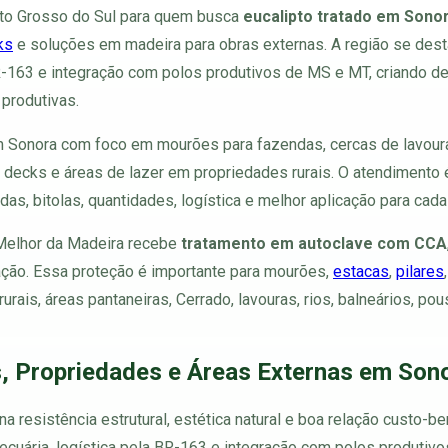
ato Grosso do Sul para quem busca
eucalipto tratado em Sono
ks
e soluções em madeira para obras externas. A região se dest
 BR-163 e integração com polos produtivos de MS e MT, criando 
 produtivas.
 Sonora com foco em mourões para fazendas, cercas de lavouras
s, decks e áreas de lazer em propriedades rurais. O atendiment
s, bitolas, quantidades, logística e melhor aplicação para cada 
 Melhor da Madeira recebe
tratamento em autoclave com CCA
ração. Essa proteção é importante para mourões,
estacas
,
pilares
rurais, áreas pantaneiras, Cerrado, lavouras, rios, balneários, 
, Propriedades e Áreas Externas em Son
 resistência estrutural, estética natural e boa relação custo-be
ecuária, logística pela BR-163 e integração com polos produti