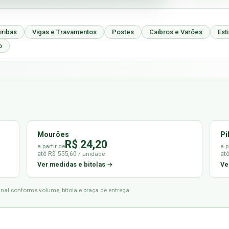
iribas
Vigas e Travamentos
Postes
Caibros e Varões
Est
o
Mourões
Pi
R$ 24,20
a partir de
a p
até R$ 555,60
at
/ unidade
Ver medidas e bitolas →
Ve
final conforme volume, bitola e praça de entrega.