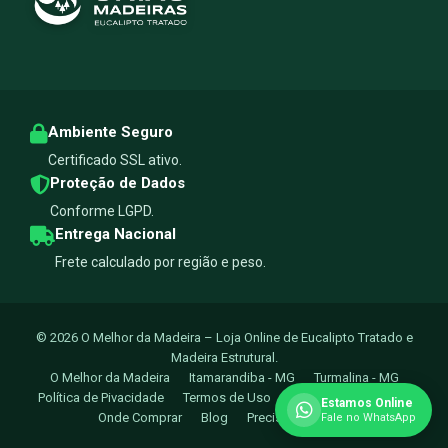
Ambiente Seguro
Certificado SSL ativo.
Proteção de Dados
Conforme LGPD.
Entrega Nacional
Frete calculado por região e peso.
© 2026 O Melhor da Madeira – Loja Online de Eucalipto Tratado e
Madeira Estrutural.
O Melhor da Madeira
Itamarandiba - MG
Turmalina - MG
Política de Pivacidade
Termos de Uso
Trocas e Devoluçoes
Estamos Online
Onde Comprar
Blog
Precisa de Ajuda?
Fale no WhatsApp