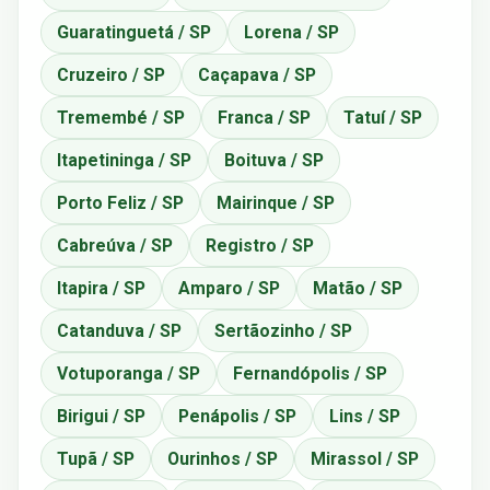
Guaratinguetá / SP
Lorena / SP
Cruzeiro / SP
Caçapava / SP
Tremembé / SP
Franca / SP
Tatuí / SP
Itapetininga / SP
Boituva / SP
Porto Feliz / SP
Mairinque / SP
Cabreúva / SP
Registro / SP
Itapira / SP
Amparo / SP
Matão / SP
Catanduva / SP
Sertãozinho / SP
Votuporanga / SP
Fernandópolis / SP
Birigui / SP
Penápolis / SP
Lins / SP
Tupã / SP
Ourinhos / SP
Mirassol / SP