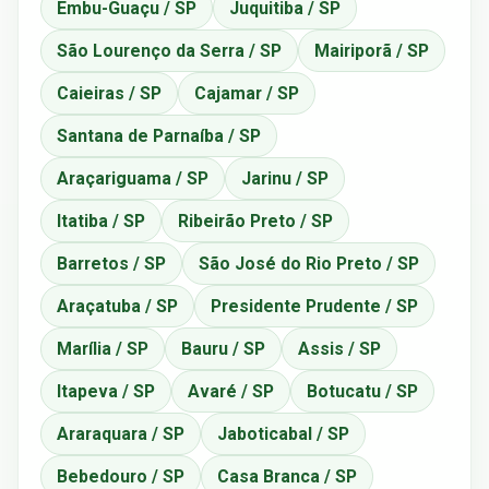
Embu-Guaçu / SP
Juquitiba / SP
São Lourenço da Serra / SP
Mairiporã / SP
Caieiras / SP
Cajamar / SP
Santana de Parnaíba / SP
Araçariguama / SP
Jarinu / SP
Itatiba / SP
Ribeirão Preto / SP
Barretos / SP
São José do Rio Preto / SP
Araçatuba / SP
Presidente Prudente / SP
Marília / SP
Bauru / SP
Assis / SP
Itapeva / SP
Avaré / SP
Botucatu / SP
Araraquara / SP
Jaboticabal / SP
Bebedouro / SP
Casa Branca / SP