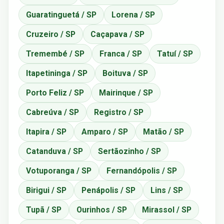
Guaratinguetá / SP
Lorena / SP
Cruzeiro / SP
Caçapava / SP
Tremembé / SP
Franca / SP
Tatuí / SP
Itapetininga / SP
Boituva / SP
Porto Feliz / SP
Mairinque / SP
Cabreúva / SP
Registro / SP
Itapira / SP
Amparo / SP
Matão / SP
Catanduva / SP
Sertãozinho / SP
Votuporanga / SP
Fernandópolis / SP
Birigui / SP
Penápolis / SP
Lins / SP
Tupã / SP
Ourinhos / SP
Mirassol / SP