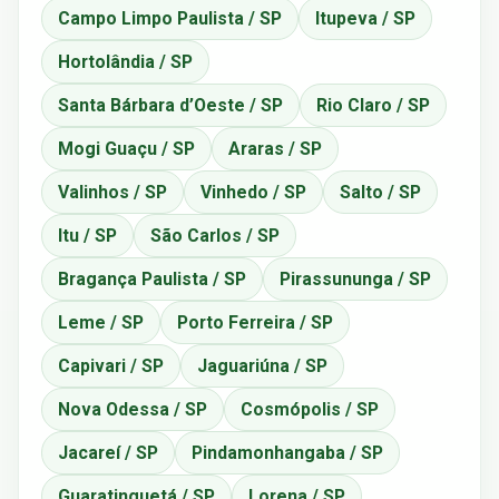
Campo Limpo Paulista / SP
Itupeva / SP
Hortolândia / SP
Santa Bárbara d’Oeste / SP
Rio Claro / SP
Mogi Guaçu / SP
Araras / SP
Valinhos / SP
Vinhedo / SP
Salto / SP
Itu / SP
São Carlos / SP
Bragança Paulista / SP
Pirassununga / SP
Leme / SP
Porto Ferreira / SP
Capivari / SP
Jaguariúna / SP
Nova Odessa / SP
Cosmópolis / SP
Jacareí / SP
Pindamonhangaba / SP
Guaratinguetá / SP
Lorena / SP