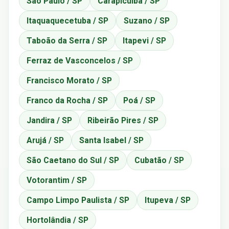
São Paulo / SP
Carapicuíba / SP
Itaquaquecetuba / SP
Suzano / SP
Taboão da Serra / SP
Itapevi / SP
Ferraz de Vasconcelos / SP
Francisco Morato / SP
Franco da Rocha / SP
Poá / SP
Jandira / SP
Ribeirão Pires / SP
Arujá / SP
Santa Isabel / SP
São Caetano do Sul / SP
Cubatão / SP
Votorantim / SP
Campo Limpo Paulista / SP
Itupeva / SP
Hortolândia / SP