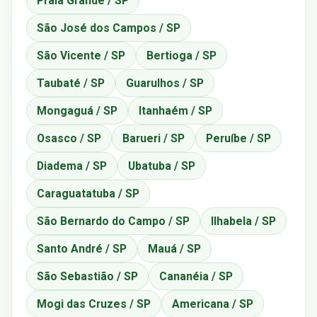
Praia Grande / SP
São José dos Campos / SP
São Vicente / SP
Bertioga / SP
Taubaté / SP
Guarulhos / SP
Mongaguá / SP
Itanhaém / SP
Osasco / SP
Barueri / SP
Peruíbe / SP
Diadema / SP
Ubatuba / SP
Caraguatatuba / SP
São Bernardo do Campo / SP
Ilhabela / SP
Santo André / SP
Mauá / SP
São Sebastião / SP
Cananéia / SP
Mogi das Cruzes / SP
Americana / SP