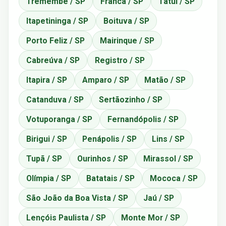
Tremembé / SP
Franca / SP
Tatuí / SP
Itapetininga / SP
Boituva / SP
Porto Feliz / SP
Mairinque / SP
Cabreúva / SP
Registro / SP
Itapira / SP
Amparo / SP
Matão / SP
Catanduva / SP
Sertãozinho / SP
Votuporanga / SP
Fernandópolis / SP
Birigui / SP
Penápolis / SP
Lins / SP
Tupã / SP
Ourinhos / SP
Mirassol / SP
Olímpia / SP
Batatais / SP
Mococa / SP
São João da Boa Vista / SP
Jaú / SP
Lençóis Paulista / SP
Monte Mor / SP