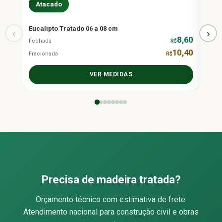
Atacado
At
Eucalipto Tratado 06 a 08 cm
Eucal
‹
›
8,60
Fechada
R$
Fecha
10,40
Fracionada
R$
Fraci
VER MEDIDAS
Precisa de madeira tratada?
Orçamento técnico com estimativa de frete.
Atendimento nacional para construção civil e obras