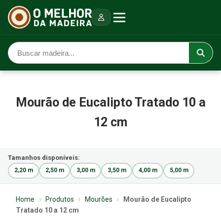
Mourão de Eucalipto Tratado 10 a
12 cm
Tamanhos disponíveis:
2,20 m
2,50 m
3,00 m
3,50 m
4,00 m
5,00 m
Home
›
Produtos
›
Mourões
›
Mourão de Eucalipto
Tratado 10 a 12 cm