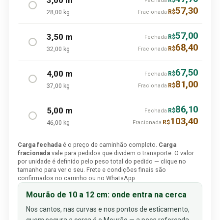
Fechada
57,30
28,00 kg
R$
Fracionada
57,00
3,50 m
R$
Fechada
68,40
32,00 kg
R$
Fracionada
67,50
4,00 m
R$
Fechada
81,00
37,00 kg
R$
Fracionada
86,10
5,00 m
R$
Fechada
103,40
46,00 kg
R$
Fracionada
Carga fechada
é o preço de caminhão completo.
Carga
fracionada
vale para pedidos que dividem o transporte. O valor
por unidade é definido pelo peso total do pedido — clique no
tamanho para ver o seu. Frete e condições finais são
confirmados no carrinho ou no WhatsApp.
Mourão de 10 a 12 cm: onde entra na cerca
Nos cantos, nas curvas e nos pontos de esticamento,
quem segura a cerca é o Mourão — a peça reforçada