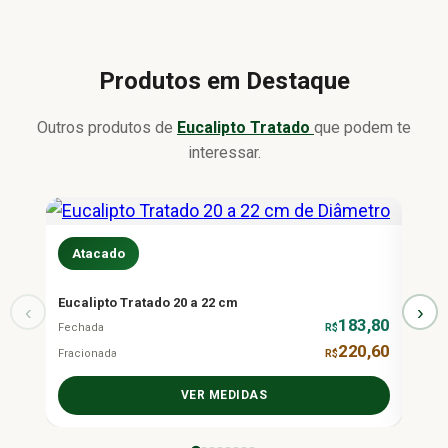
Produtos em Destaque
Outros produtos de
Eucalipto Tratado
que podem te
interessar.
Atacado
At
Eucalipto Tratado 20 a 22 cm
Eucal
‹
›
183,80
Fechada
R$
Fecha
220,60
Fracionada
R$
Fraci
VER MEDIDAS