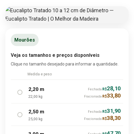
Mourões
Veja os tamanhos e preços disponíveis
Clique no tamanho desejado para informar a quantidade.
Medida e peso
28,10
2,20 m
R$
Fechada
33,80
22,00 kg
R$
Fracionada
31,90
2,50 m
R$
Fechada
38,30
25,00 kg
R$
Fracionada
47,70
3,00 m
R$