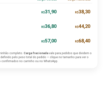
31,90
38,30
R$
R$
36,80
44,20
R$
R$
57,00
68,40
R$
R$
minhão completo.
Carga fracionada
vale para pedidos que dividem o
é definido pelo peso total do pedido — clique no tamanho para ver o
ão confirmados no carrinho ou no WhatsApp.