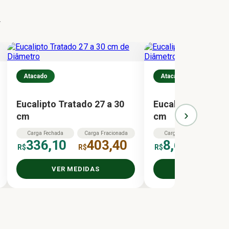
.
Atacado
Atacado
Eucalipto Tratado 27 a 30
Eucalipto Tratado
›
cm
cm
Carga
Fechada
Carga
Fracionada
Carga
Fechada
Ca
336,10
403,40
8,60
R$
R$
R$
R$
VER MEDIDAS
VER MEDID