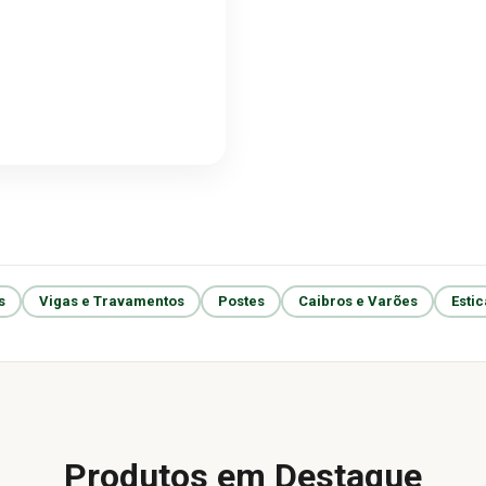
s
Vigas e Travamentos
Postes
Caibros e Varões
Esti
Produtos em Destaque