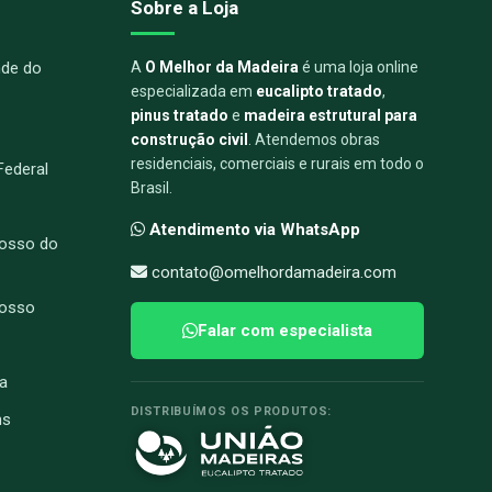
Sobre a Loja
nde do
A
O Melhor da Madeira
é uma loja online
especializada em
eucalipto tratado
,
pinus tratado
e
madeira estrutural para
construção civil
. Atendemos obras
residenciais, comerciais e rurais em todo o
 Federal
Brasil.
Atendimento via WhatsApp
osso do
contato@omelhordamadeira.com
rosso
Falar com especialista
a
DISTRIBUÍMOS OS PRODUTOS:
ns