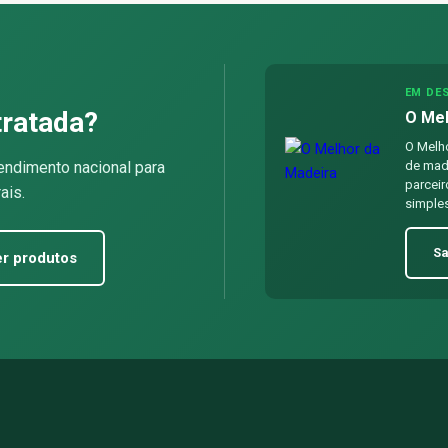
EM DE
tratada?
O Mel
O Melho
endimento nacional para
de made
parceir
ais.
simples
Sa
r produtos