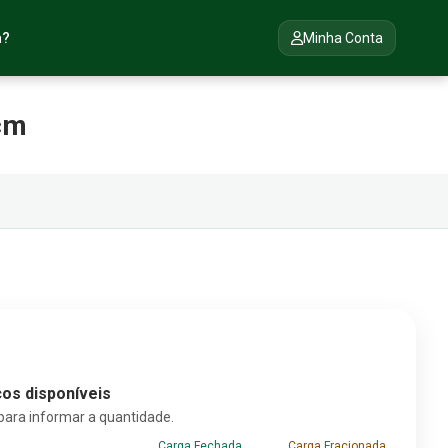
a?
Minha Conta
 cm
os disponíveis
para informar a quantidade.
Carga Fechada
Carga Fracionada