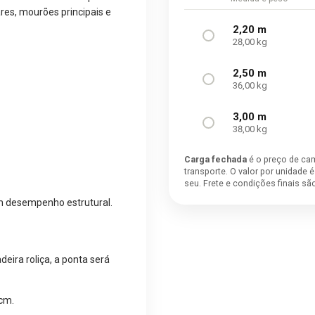
lares, mourões principais e
2,20 m
28,00 kg
2,50 m
36,00 kg
3,00 m
38,00 kg
Carga fechada
é o preço de ca
transporte. O valor por unidade 
seu. Frete e condições finais s
om desempenho estrutural.
deira roliça, a ponta será
 cm.