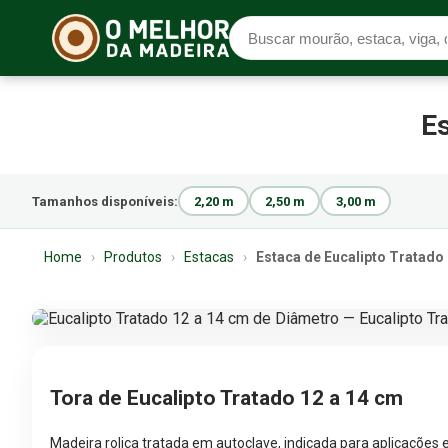
Es
Tamanhos disponíveis:
2,20 m
2,50 m
3,00 m
Home
›
Produtos
›
Estacas
›
Estaca de Eucalipto Tratado
Tora de Eucalipto Tratado 12 a 14 cm
Madeira roliça tratada em autoclave, indicada para aplicações 