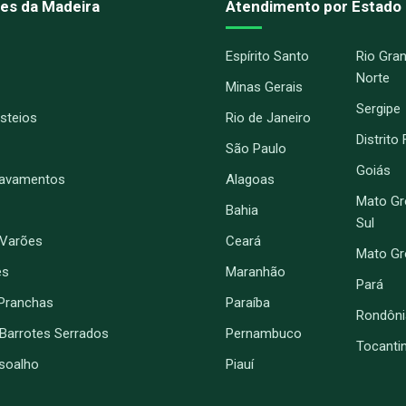
es da Madeira
Atendimento por Estado
Espírito Santo
Rio Gra
Norte
Minas Gerais
Sergipe
Esteios
Rio de Janeiro
Distrito
São Paulo
Goiás
ravamentos
Alagoas
Mato Gr
Bahia
Sul
 Varões
Ceará
Mato G
es
Maranhão
Pará
Pranchas
Paraíba
Rondôni
 Barrotes Serrados
Pernambuco
Tocanti
soalho
Piauí