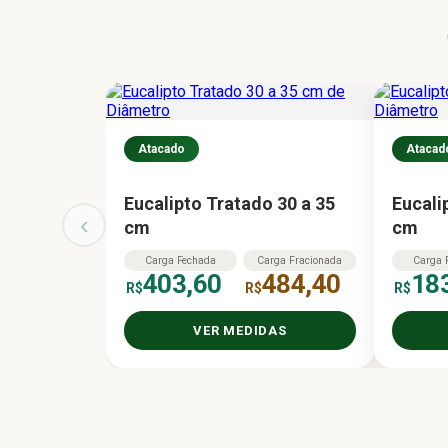
Atacado
Atacad
Eucalipto Tratado 30 a 35
Eucali
‹
cm
cm
Carga
Fechada
Carga
Fracionada
Carga
403,60
484,40
18
R$
R$
R$
VER MEDIDAS