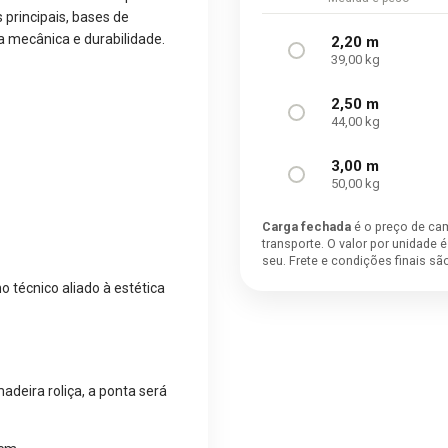
s principais, bases de
a mecânica e durabilidade.
2,20 m
39,00 kg
2,50 m
44,00 kg
3,00 m
50,00 kg
Carga fechada
é o preço de ca
transporte. O valor por unidade 
seu. Frete e condições finais s
 técnico aliado à estética
deira roliça, a ponta será