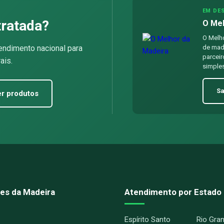
EM DE
tratada?
O Mel
O Melho
endimento nacional para
de made
parceir
ais.
simples
Sa
r produtos
es da Madeira
Atendimento por Estado
Espírito Santo
Rio Gra