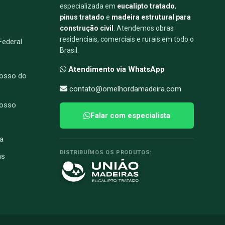
especializada em
eucalipto tratado
,
pinus tratado
e
madeira estrutural para
construção civil
. Atendemos obras
residenciais, comerciais e rurais em todo o
 Federal
Brasil.
Atendimento via WhatsApp
osso do
contato@omelhordamadeira.com
rosso
Falar com especialista
a
DISTRIBUÍMOS OS PRODUTOS:
ns