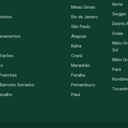
Norte
Minas Gerais
Sergipe
Esteios
Rio de Janeiro
Distrito
São Paulo
Goiás
ravamentos
Alagoas
Mato Gr
Bahia
Sul
 Varões
Ceará
Mato G
es
Maranhão
Pará
Pranchas
Paraíba
Rondôni
 Barrotes Serrados
Pernambuco
Tocanti
soalho
Piauí