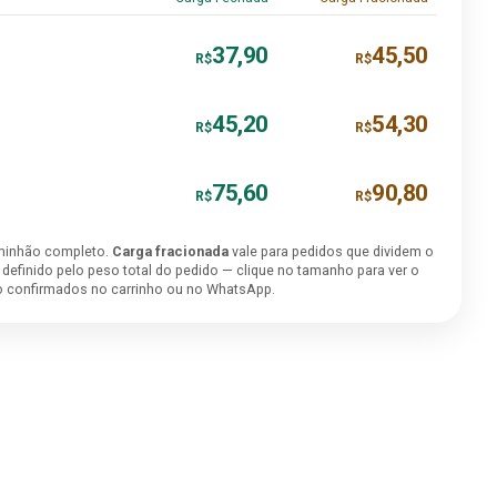
37,90
45,50
R$
R$
45,20
54,30
R$
R$
75,60
90,80
R$
R$
minhão completo.
Carga fracionada
vale para pedidos que dividem o
é definido pelo peso total do pedido — clique no tamanho para ver o
ão confirmados no carrinho ou no WhatsApp.