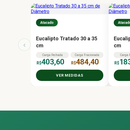
Atacado
Atacad
Eucalipto Tratado 30 a 35
Eucali
‹
cm
cm
Carga
Fechada
Carga
Fracionada
Carga
403,60
484,40
18
R$
R$
R$
VER MEDIDAS