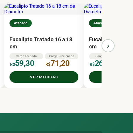
Atacado
Atacado
Eucalipto Tratado 16 a 18
Eucalipto Tratado
›
cm
cm
Carga
Fechada
Carga
Fracionada
Carga
Fechada
Ca
59,30
71,20
269,80
R$
R$
R$
R$
VER MEDIDAS
VER MEDID