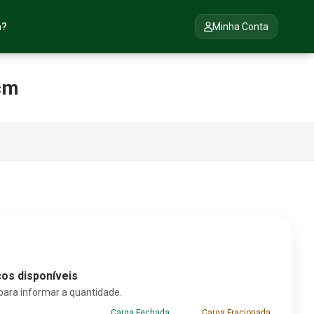
a?
Minha Conta
 cm
os disponíveis
para informar a quantidade.
Carga Fechada
Carga Fracionada