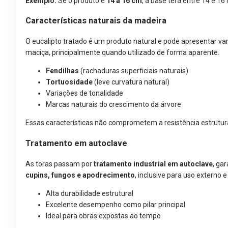
Exemplo:
Se o produto é
14 a 16 cm
, a base terá entre 14 e 16
Características naturais da madeira
O eucalipto tratado é um produto natural e pode apresentar va
maciça, principalmente quando utilizado de forma aparente.
Fendilhas
(rachaduras superficiais naturais)
Tortuosidade
(leve curvatura natural)
Variações de tonalidade
Marcas naturais do crescimento da árvore
Essas características não comprometem a resistência estrutura
Tratamento em autoclave
As toras passam por
tratamento industrial em autoclave
, ga
cupins, fungos e apodrecimento
, inclusive para uso externo 
Alta durabilidade estrutural
Excelente desempenho como pilar principal
Ideal para obras expostas ao tempo