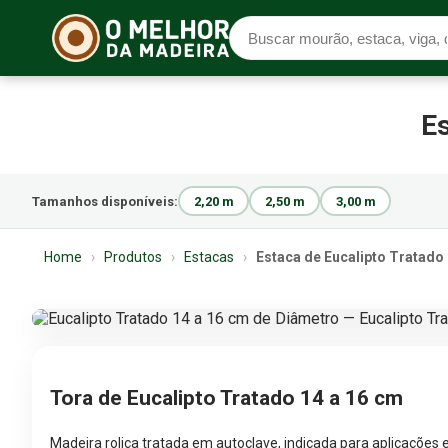
Es
Tamanhos disponíveis:
2,20 m
2,50 m
3,00 m
Home
›
Produtos
›
Estacas
›
Estaca de Eucalipto Tratado
Tora de Eucalipto Tratado 14 a 16 cm
Madeira roliça tratada em autoclave, indicada para aplicações 